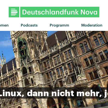
"ciao bb" von anaïs · "ciao bb
emen
Podcasts
Programm
Moderation
Linux,
dann
nicht
mehr,