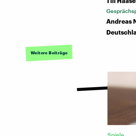
Till Haase
Gesprächsp
Andreas N
Deutschl
Weitere Beiträge
Spiele