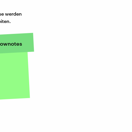
ise werden
iten.
ownotes