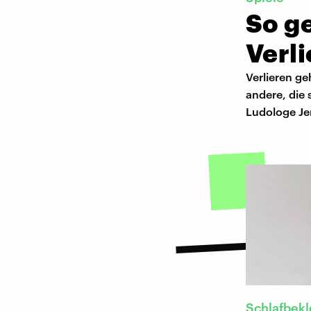
So g
Verl
Verlieren g
andere, die 
Ludologe Je
Schlafbek