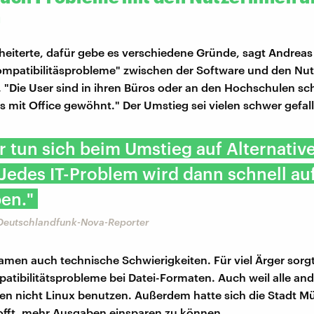
n
eiterte, dafür gebe es verschiedene Gründe, sagt Andreas N
ompatibilitäsprobleme" zwischen der Software und den Nu
 "Die User sind in ihren Büros oder an den Hochschulen sc
mit Office gewöhnt." Der Umstieg sei vielen schwer gefal
r tun sich beim Umstieg auf Alternativ
Jedes IT-Problem wird dann schnell au
en."
 Deutschlandfunk-Nova-Reporter
amen auch technische Schwierigkeiten. Für viel Ärger sor
patibilitätsprobleme bei Datei-Formaten. Auch weil alle an
en nicht Linux benutzen. Außerdem hatte sich die Stadt 
offt, mehr Ausgaben einsparen zu können.