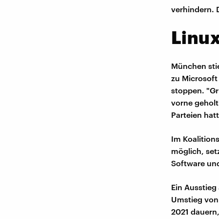
verhindern. 
Linux
München stie
zu Microsoft
stoppen. "G
vorne geholt
Parteien ha
Im Koalition
möglich, set
Software und
Ein Ausstieg
Umstieg von 
2021 dauern,