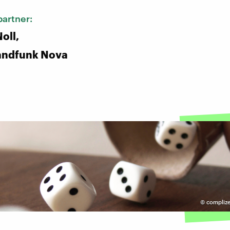
artner:
oll,
andfunk Nova
©
complize