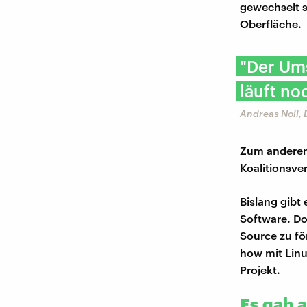
gewechselt s
Oberfläche.
"Der Um
läuft no
Andreas Noll,
Zum anderen
Koalitionsve
Bislang gibt
Software. Do
Source zu f
how mit Linu
Projekt.
Es gab 