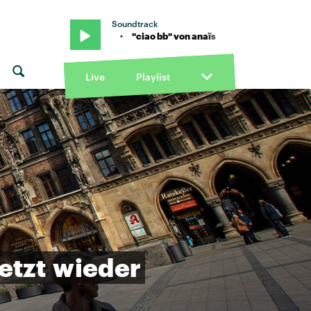
Soundtrack
" von anaïs · "ciao bb" von anaïs
Live
Playlist
jetzt
wieder