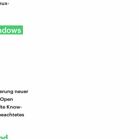
nux-
indows
ferung neuer
, Open
lte Know-
beachtetes
nd