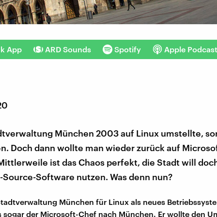
nk App
ARD Sounds
Spotify
Apple Podcas
20
dtverwaltung München 2003 auf Linux umstellte, sor
en. Doch dann wollte man wieder zurück auf Microso
ittlerweile ist das Chaos perfekt, die Stadt will doc
Source-Software nutzen. Was denn nun?
 Stadtverwaltung München für Linux als neues Betriebssyst
s sogar der Microsoft-Chef nach München. Er wollte den U