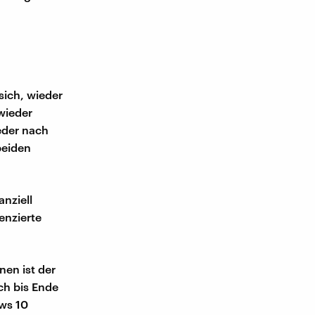
sich, wieder
wieder
eder nach
beiden
nziell
enzierte
en ist der
ch bis Ende
ows 10