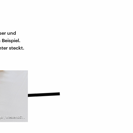
ser und
Beispiel.
ter steckt.
go | Westend61
,