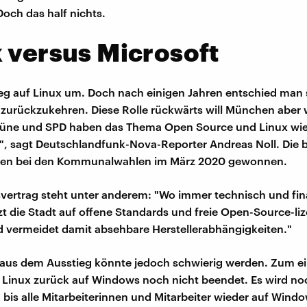
Doch das half nichts.
 versus Microsoft
g auf Linux um. Doch nach einigen Jahren entschied man 
 zurückzukehren. Diese Rolle rückwärts will München aber 
rüne und SPD haben das Thema Open Source und Linux wi
", sagt Deutschlandfunk-Nova-Reporter Andreas Noll. Die 
tten bei den Kommunalwahlen im März 2020 gewonnen.
svertrag steht unter anderem: "Wo immer technisch und fina
zt die Stadt auf offene Standards und freie Open-Source-liz
 vermeidet damit absehbare Herstellerabhängigkeiten."
 aus dem Ausstieg könnte jedoch schwierig werden. Zum ein
Linux zurück auf Windows noch nicht beendet. Es wird no
 bis alle Mitarbeiterinnen und Mitarbeiter wieder auf Wind