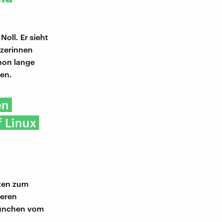
oll. Er sieht
tzerinnen
hon lange
len.
en
f Linux
gten zum
deren
München vom