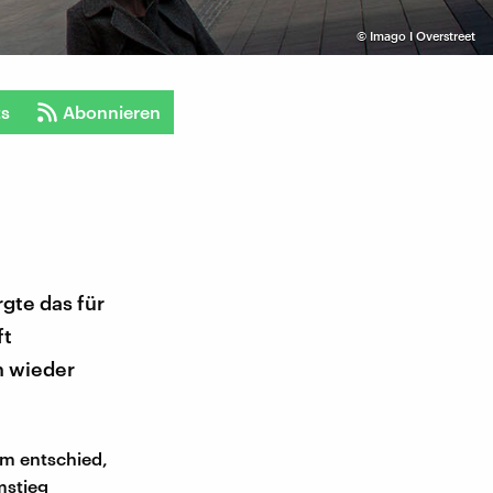
©
Imago I Overstreet
ts
Abonnieren
gte das für
ft
h wieder
em entschied,
mstieg