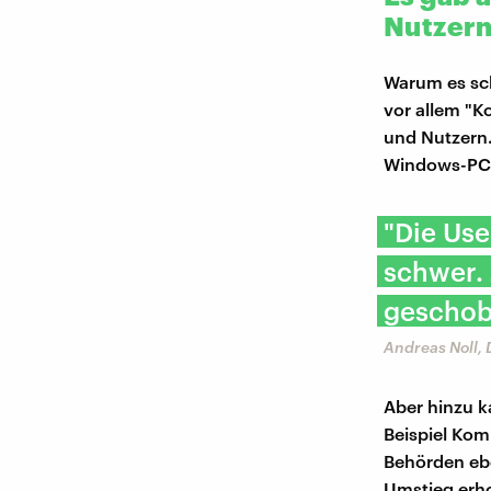
Nutzer
Warum es sch
vor allem "K
und Nutzern.
Windows-PCs 
"Die Use
schwer. 
geschob
Andreas Noll,
Aber hinzu k
Beispiel Kom
Behörden eb
Umstieg erh