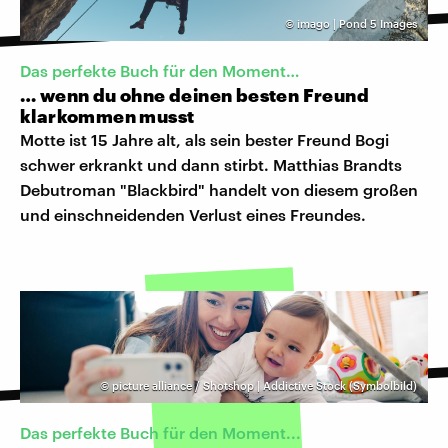
©
imago | Pond 5 Images
Das perfekte Buch für den Moment…
… wenn du ohne deinen besten Freund
klarkommen musst
Motte ist 15 Jahre alt, als sein bester Freund Bogi
schwer erkrankt und dann stirbt. Matthias Brandts
Debutroman "Blackbird" handelt von diesem großen
und einschneidenden Verlust eines Freundes.
©
picture alliance / Shotshop | Addictive Stock (Symbolbild)
Das perfekte Buch für den Moment...