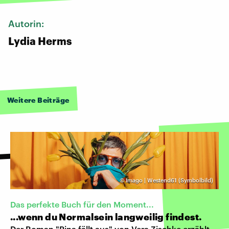
Autorin:
Lydia Herms
Weitere Beiträge
©
Imago | Westend61 (Symbolbild)
Das perfekte Buch für den Moment...
...wenn du Normalsein langweilig findest.
Der Roman "Pina fällt aus" von Vera Zischke erzählt