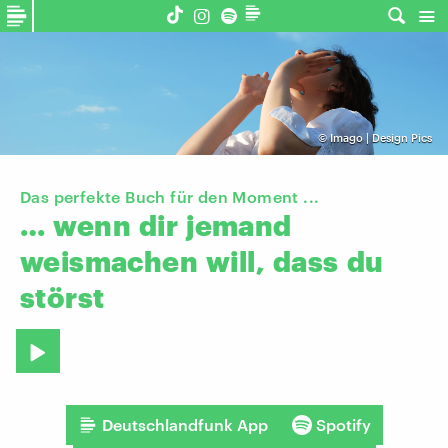
©
Imago | Design Pics
Das perfekte Buch für den Moment ...
…
wenn
dir
jemand
weismachen
will,
dass
du
störst
Deutschlandfunk App
Spotify