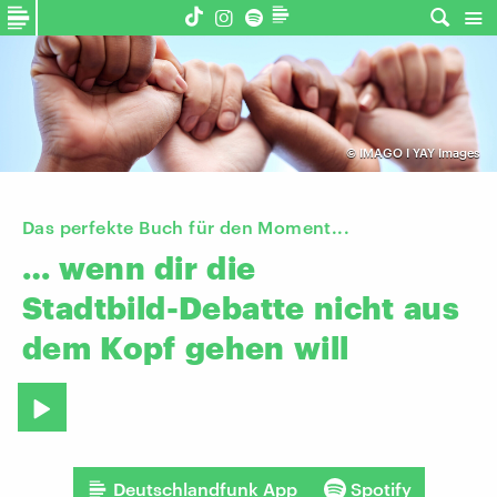
©
IMAGO I YAY Images
Das perfekte Buch für den Moment...
…
wenn
dir
die
Stadtbild-Debatte
nicht
aus
dem
Kopf
gehen
will
Deutschlandfunk App
Spotify