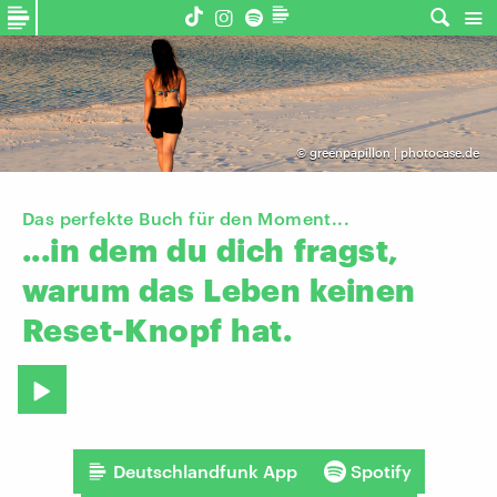
©
greenpapillon | photocase.de
Das perfekte Buch für den Moment...
...in
dem
du
dich
fragst,
warum
das
Leben
keinen
Reset-Knopf
hat.
Deutschlandfunk App
Spotify