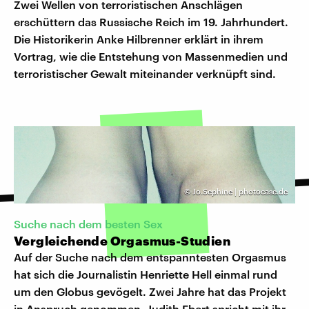
Zwei Wellen von terroristischen Anschlägen
erschüttern das Russische Reich im 19. Jahrhundert.
Die Historikerin Anke Hilbrenner erklärt in ihrem
Vortrag, wie die Entstehung von Massenmedien und
terroristischer Gewalt miteinander verknüpft sind.
©
Jo.Sephine | photocase.de
Suche nach dem besten Sex
Vergleichende Orgasmus-Studien
Auf der Suche nach dem entspanntesten Orgasmus
hat sich die Journalistin Henriette Hell einmal rund
um den Globus gevögelt. Zwei Jahre hat das Projekt
in Anspruch genommen. Judith Ebert spricht mit ihr