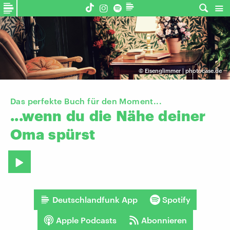
©
Eisenglimmer | photocase.de
Das perfekte Buch für den Moment...
...wenn
du
die
Nähe
deiner
Oma
spürst
Deutschlandfunk App
Spotify
Apple Podcasts
Abonnieren