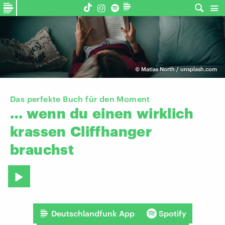
©
Matias North / unsplash.com
Das perfekte Buch für den Moment
…
wenn
du
einen
wirklich
krassen
Cliffhanger
brauchst
Deutschlandfunk App
Spotify