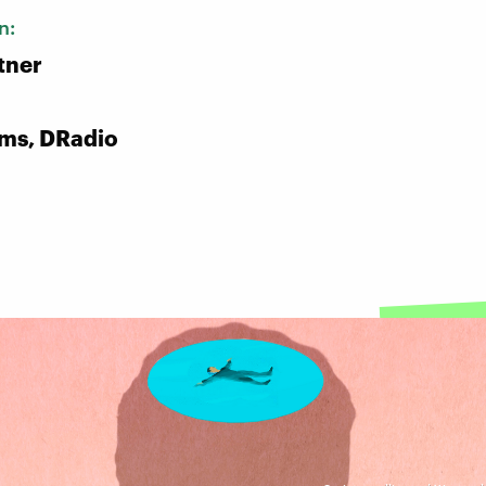
n:
tner
rms, DRadio