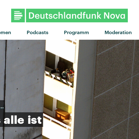
"Burning out" von The Linda Lin
emen
Podcasts
Programm
Moderation
t…
s
alle
ist