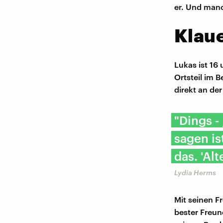
er. Und manc
​Klau
Lukas ist 16
Ortsteil im B
direkt an de
"Dings -
sagen is
das. 'Alt
Lydia Herms
Mit seinen F
bester Freund