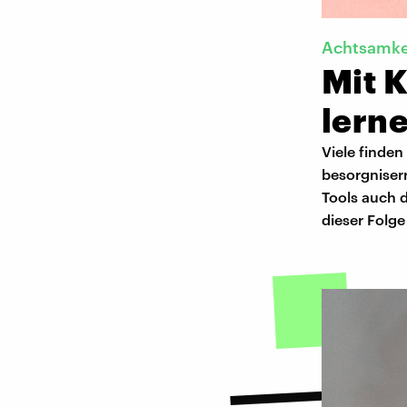
Achtsamkei
Mit K
lern
Viele finden
besorgniser
Tools auch d
dieser Folg