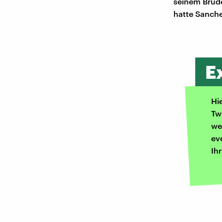
seinem Brude
hatte Sanchez
E
Hi
Tw
we
ev
Ih