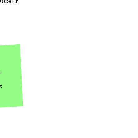
stberlin
,
t