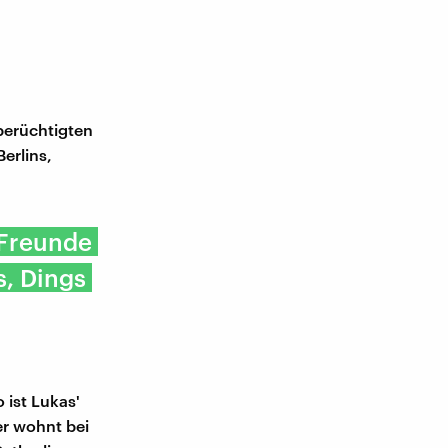
berüchtigten
erlins,
 Freunde
s, Dings
 ist Lukas'
 er wohnt bei