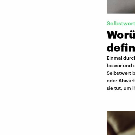
Selbstwer
Worü
defi
Einmal durch
besser und e
Selbstwert 
oder Abwärt
sie tut, um 