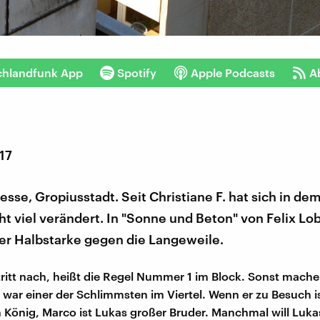
chlandfunk App
Spotify
Apple Podcasts
A
17
stesse, Gropiusstadt. Seit Christiane F. hat sich in de
cht viel verändert. In "Sonne und Beton" von Felix Lo
er Halbstarke gegen die Langeweile.
tritt nach, heißt die Regel Nummer 1 im Block. Sonst mache
 war einer der Schlimmsten im Viertel. Wenn er zu Besuch ist
n König, Marco ist Lukas großer Bruder. Manchmal will Luka