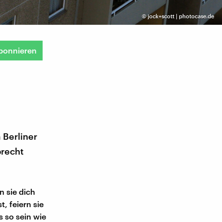
©
jock+scott | photocase.de
bonnieren
m Berliner
brecht
n sie dich
, feiern sie
s so sein wie