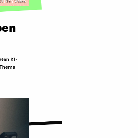
61 | Gary Waters
ben
eten KI-
t Thema