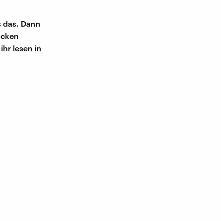
s das. Dann
öcken
hr lesen in