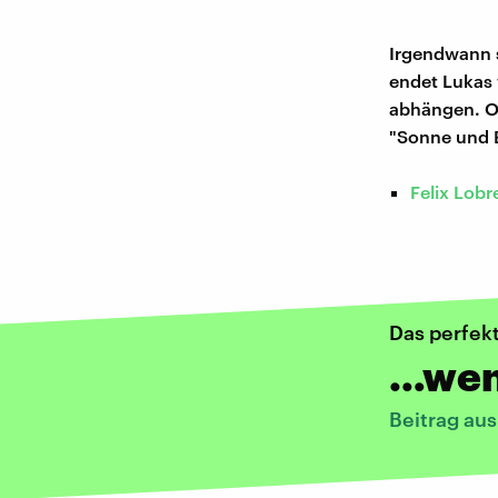
Irgendwann s
endet Lukas 
abhängen. Ob
"Sonne und 
Felix Lobr
Das perfek
…wenn
Beitrag au