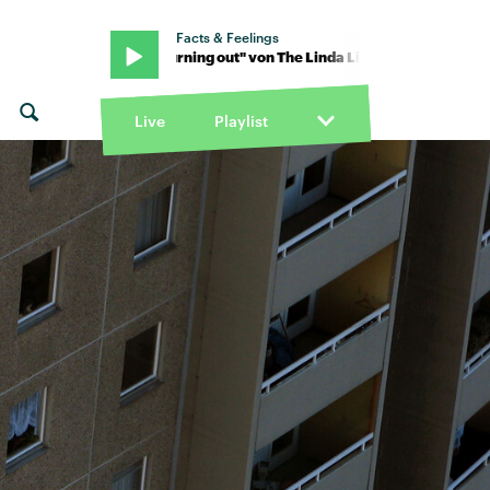
Facts & Feelings
das · "Burning out" von The Linda Lindas · "Burning out" von The Li
Live
Playlist