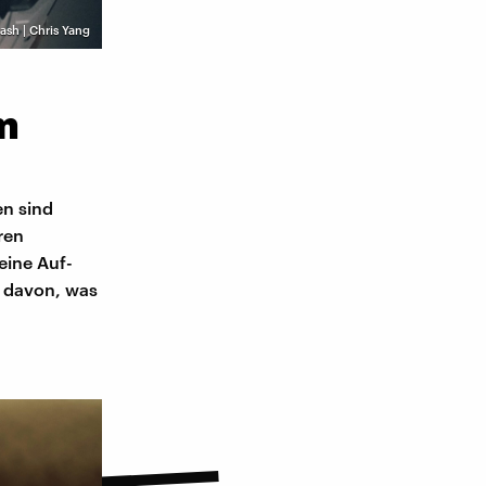
ash | Chris Yang
m
en sind
ren
eine Auf-
t davon, was