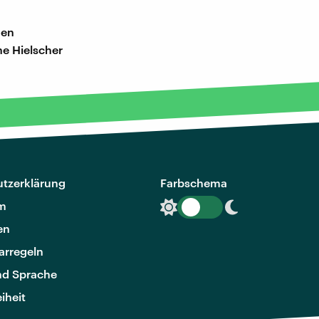
gen
e Hielscher
tzerklärung
Farbschema
m
en
rregeln
nd Sprache
eiheit