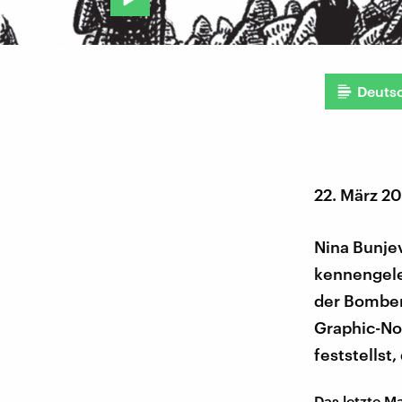
Deuts
22. März 2
Nina Bunjev
kennengeler
der Bomben 
Graphic-No
feststellst
Das letzte Ma