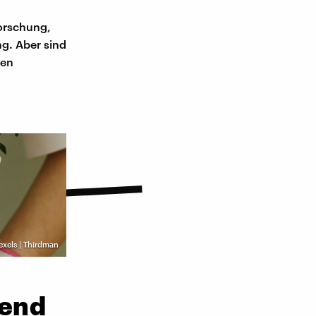
Forschung,
g. Aber sind
hen
exels | Thirdman
gend