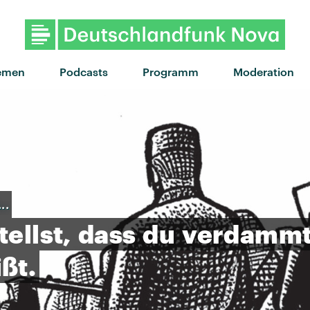
emen
Podcasts
Programm
Moderation
..
tellst,
dass
du
verdamm
ßt.