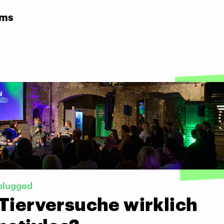
rms
plugged
 Tierversuche wirklich