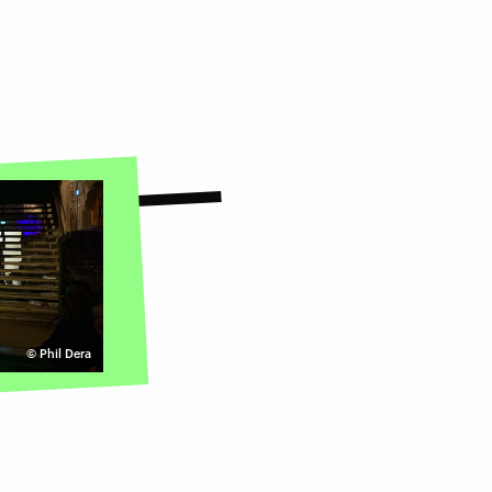
©
Phil Dera