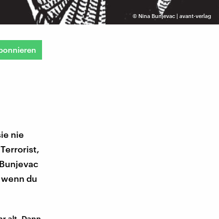
©
Nina Bunjevac | avant-verlag
bonnieren
ie nie
Terrorist,
 Bunjevac
, wenn du
hr alt. Dann