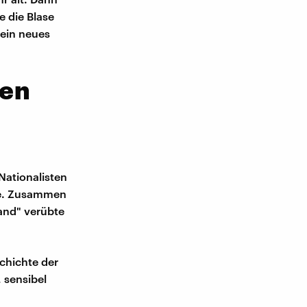
e die Blase
 ein neues
nen
Nationalisten
lte. Zusammen
land" verübte
schichte der
, sensibel