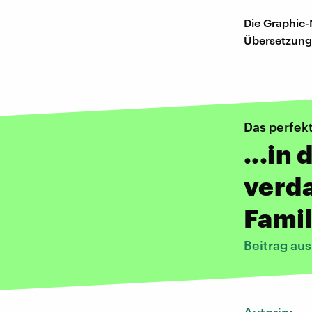
Die Graphic-
Übersetzung 
Das perfek
...in
verd
Famil
Beitrag au