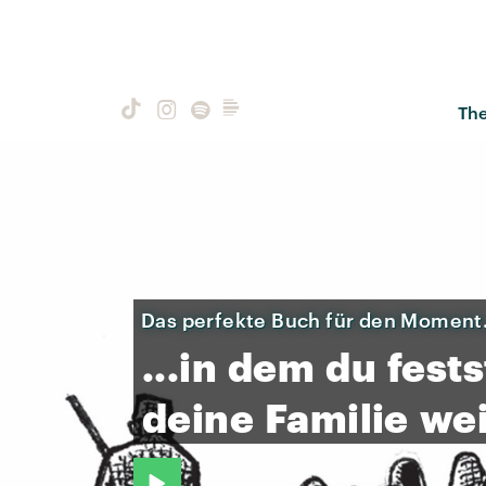
Th
Das perfekte Buch für den Moment.
...in
dem
du
fests
deine
Familie
wei