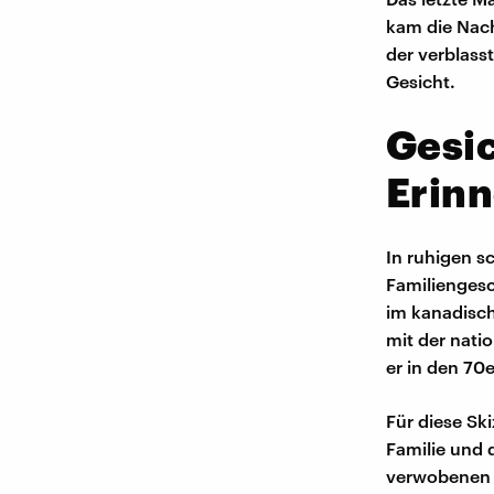
kam die Nach
der verblass
Gesicht.
Gesi
Erin
In ruhigen s
Familiengesc
im kanadisch
mit der natio
er in den 70
Für diese Ski
Familie und d
verwobenen m