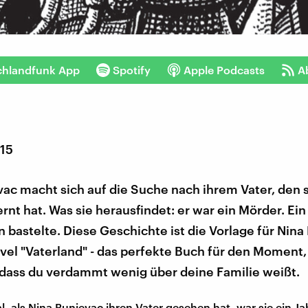
chlandfunk App
Spotify
Apple Podcasts
A
015
ac macht sich auf die Suche nach ihrem Vater, den s
nt hat. Was sie herausfindet: er war ein Mörder. Ein 
bastelte. Diese Geschichte ist die Vorlage für Nina
vel "Vaterland" - das perfekte Buch für den Moment
, dass du verdammt wenig über deine Familie weißt.
l, als Nina Bunjevac ihren Vater gesehen hat, war sie ein Ja