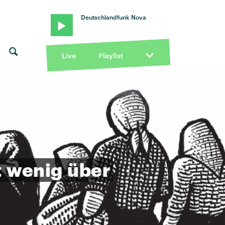
Deutschlandfunk Nova
Live
Playlist
t
wenig
über