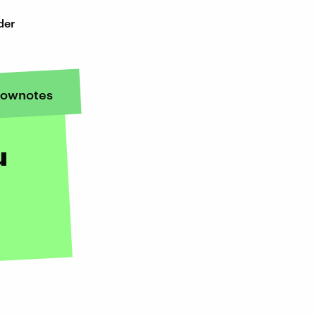
der
ownotes
u