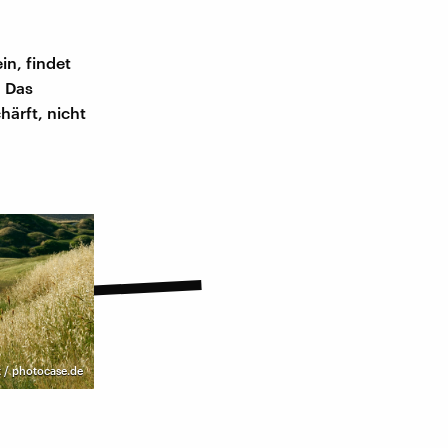
in, findet
: Das
ärft, nicht
 / photocase.de