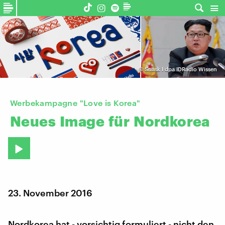
©
Snask I dpa IDRadio Wissen
Werbekampagne "Love is Korea"
Neues
Image
für
Nordkorea
23. November 2016
Nordkorea hat - vorsichtig formuliert - nicht den