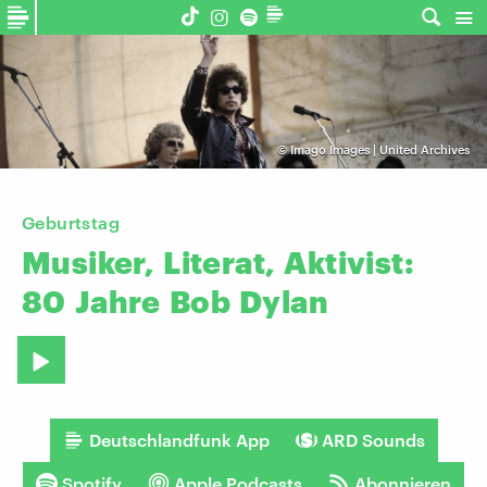
©
Imago Images | United Archives
Geburtstag
Musiker,
Literat,
Aktivist:
80
Jahre
Bob
Dylan
Deutschlandfunk App
ARD Sounds
Spotify
Apple Podcasts
Abonnieren