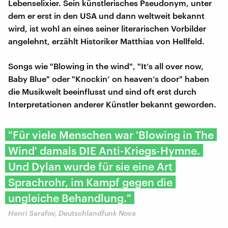
Lebenselixier. Sein künstlerisches Pseudonym, unter
dem er erst in den USA und dann weltweit bekannt
wird, ist wohl an eines seiner literarischen Vorbilder
angelehnt, erzählt Historiker Matthias von Hellfeld.
Songs wie "Blowing in the wind", "It’s all over now,
Baby Blue" oder "Knockin‘ on heaven’s door" haben
die Musikwelt beeinflusst und sind oft erst durch
Interpretationen anderer Künstler bekannt geworden.
"Für viele Menschen war 'Blowing in The
Wind' damals DIE Anti-Kriegs-Hymne.
Und Dylan wurde für sie eine Art
Sprachrohr, im Kampf gegen die
ungleiche Behandlung."
Henri Sarafov, Deutschlandfunk Nova