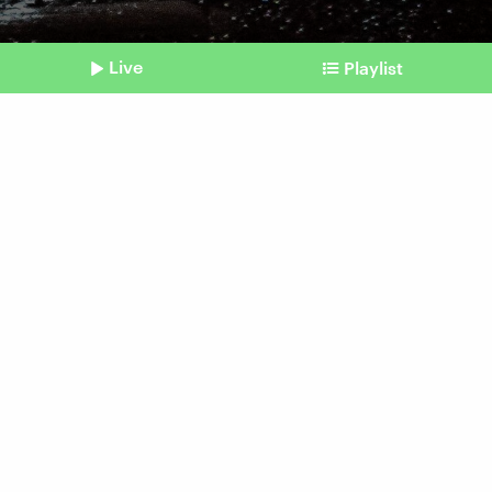
Live
Playlist
©
IMAGO / Jochen Tack
Shownotes
Luftverschmutzung
Hohe Belastung durch
Feinstaub in Deutschland
vom 26. Januar 2026