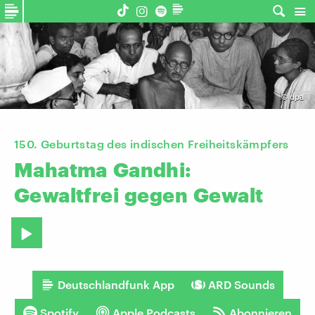
©
dpa
150. Geburtstag des indischen Freiheitskämpfers
Mahatma
Gandhi:
Gewaltfrei
gegen
Gewalt
Deutschlandfunk App
ARD Sounds
Spotify
Apple Podcasts
Abonnieren