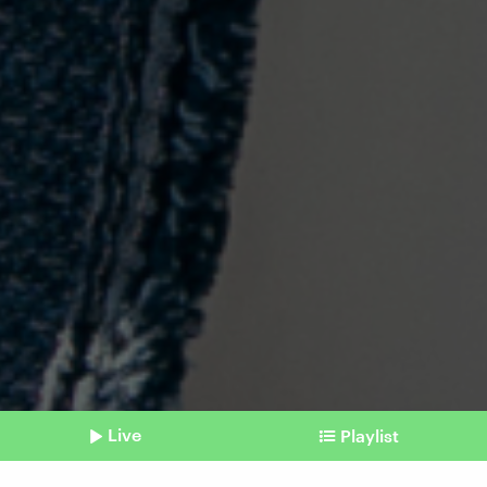
Live
Playlist
©
dpa / abaca / Jumeau Alexis