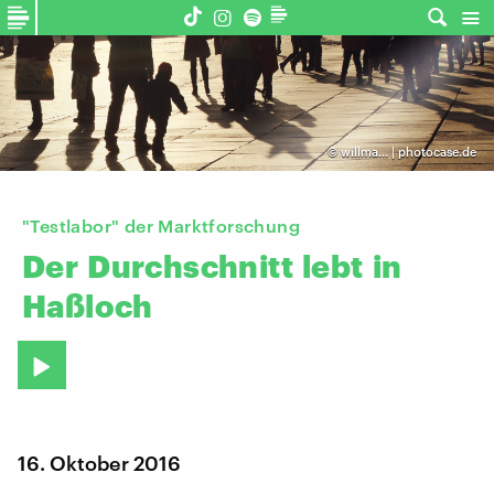
©
willma... | photocase.de
"Testlabor" der Marktforschung
Der
Durchschnitt
lebt
in
Haßloch
16. Oktober 2016