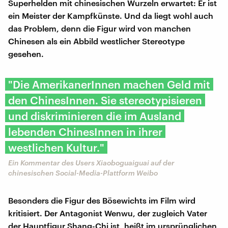
Superhelden mit chinesischen Wurzeln erwartet: Er ist
ein Meister der Kampfkünste. Und da liegt wohl auch
das Problem, denn die Figur wird von manchen
Chinesen als ein Abbild westlicher Stereotype
gesehen.
"Die AmerikanerInnen machen Geld mit
den ChinesInnen. Sie stereotypisieren
und diskriminieren die im Ausland
lebenden ChinesInnen in ihrer
westlichen Kultur."
Ein Kommentar des Users Xiaoboguaiguai auf der
chinesischen Social-Media-Plattform Weibo
Besonders die Figur des Bösewichts im Film wird
kritisiert. Der Antagonist Wenwu, der zugleich Vater
der Hauptfigur Shang-Chi ist, heißt im ursprünglichen