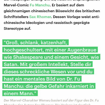
Marvel-Comic
Fu Manchu
. Er basiert auf dem
gleichnamigen chinesischen Bösewicht des britischen
Schriftstellers
Sax Rhomer
. Dessen Vorlage weist anti-
chinesische Ideologien und rassistisch geprägte
Stereotype auf.
"Groß, schlank, katzenhaft,
hochgeschultert, mit einer Augenbraue
wie Shakespeare und einem Gesicht, wie
Satan. Mit großem Intellekt, Stelle dir
dieses schreckliche Wesen vor und du
hast ein mentales Bild von Dr. Fu
Manchu: die gelbe Gefahr inkarniert in
einem Mann."
Der Marvel-Charakter Wenwu basiert auf der Figur des Dr. Fu
Manchu des Autors Sax Rhomer. Die Vorlage ist deutlich