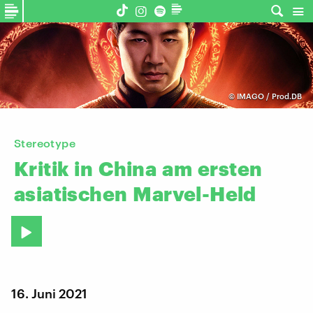
©
IMAGO / Prod.DB
Stereotype
Kritik
in
China
am
ersten
asiatischen
Marvel-Held
16. Juni 2021