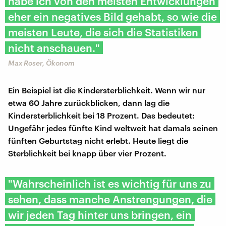
habe ich von den meisten Entwicklungen
eher ein negatives Bild gehabt, so wie die
meisten Leute, die sich die Statistiken
nicht anschauen."
Max Roser, Ökonom
Ein Beispiel ist die Kindersterblichkeit. Wenn wir nur
etwa 60 Jahre zurückblicken, dann lag die
Kindersterblichkeit bei 18 Prozent. Das bedeutet:
Ungefähr jedes fünfte Kind weltweit hat damals seinen
fünften Geburtstag nicht erlebt. Heute liegt die
Sterblichkeit bei knapp über vier Prozent.
"Wahrscheinlich ist es wichtig für uns zu
sehen, dass manche Anstrengungen, die
wir jeden Tag hinter uns bringen, ein