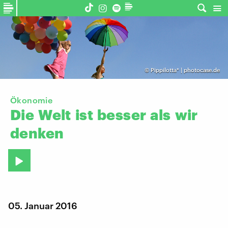
©
Pippilotta* | photocase.de
Ökonomie
Die
Welt
ist
besser
als
wir
denken
05. Januar 2016