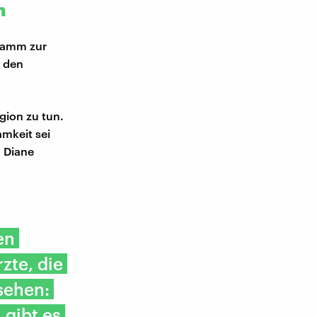
n
ramm zur
m den
gion zu tun.
mkeit sei
 Diane
en
zte, die
sehen:
 gibt es