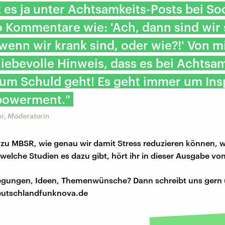
t es ja unter Achtsamkeits-Posts bei Soc
 Kommentare wie: 'Ach, dann sind wir 
wenn wir krank sind, oder wie?!' Von m
liebevolle Hinweis, dass es bei Achtsa
um Schuld geht! Es geht immer um Ins
owerment."
er, Moderatorin
zu MBSR, wie genau wir damit Stress reduzieren können, 
 welche Studien es dazu gibt, hört ihr in dieser Ausgabe v
regungen, Ideen, Themenwünsche? Dann schreibt uns gern 
utschlandfunknova.de