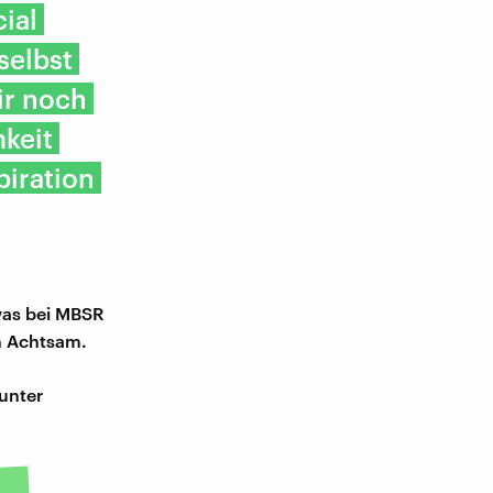
ial
selbst
ir noch
mkeit
piration
was bei MBSR
on Achtsam.
unter