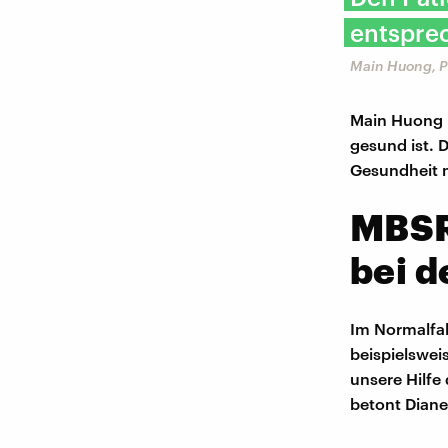
entspre
Main Huong, P
Main Huong u
gesund ist. 
Gesundheit 
MBSR
bei d
Im Normalfal
beispielswei
unsere Hilfe
betont Diane