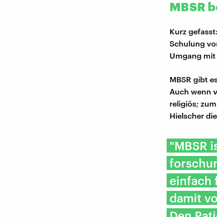
MBSR be
Kurz gefass
Schulung von
Umgang mit 
MBSR gibt es
Auch wenn vi
religiös; zu
Hielscher di
"MBSR is
forschu
einfach 
damit vo
Den Pati