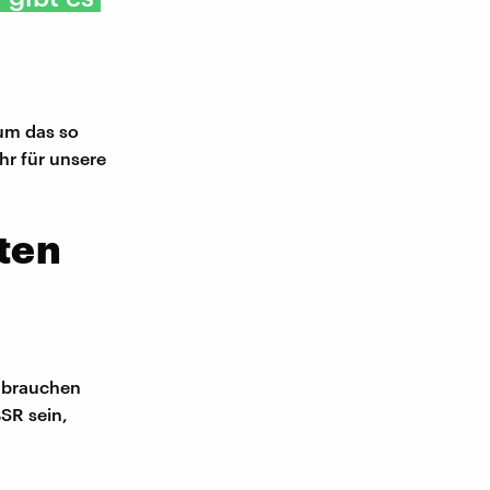
um das so
hr für unsere
ten
e brauchen
SR sein,