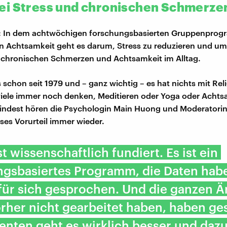
i Stress und chronischen Schmerze
t: In dem achtwöchigen forschungsbasierten Gruppenprog
 Achtsamkeit geht es darum, Stress zu reduzieren und u
chronischen Schmerzen und Achtsamkeit im Alltag.
 schon seit 1979 und – ganz wichtig – es hat nichts mit Reli
ele immer noch denken, Meditieren oder Yoga oder Achtsa
mindest hören die Psychologin Main Huong und Moderatorin
eses Vorurteil immer wieder.
t wissenschaftlich fundiert. Es ist ein
ngsbasiertes Programm, die Daten hab
für sich gesprochen. Und die ganzen Är
rher nicht gearbeitet haben, haben ge
enten geht es wirklich besser und dazu