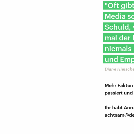
"Oft gib
Media so
Schuld, 
mal der 
niemals 
und Emp
Diane Hielsch
Mehr Fakten 
passiert und
Ihr habt An
achtsam@de