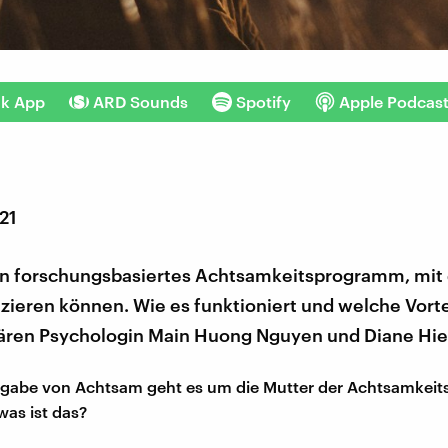
nk App
ARD Sounds
Spotify
Apple Podcas
021
in forschungsbasiertes Achtsamkeitsprogramm, mit
zieren können. Wie es funktioniert und welche Vorte
klären Psychologin Main Huong Nguyen und Diane Hie
usgabe von Achtsam geht es um die Mutter der Achtsamkei
as ist das?