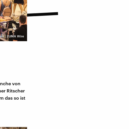
ges | ZUMA Wire
n
manche von
er Ritscher
m das so ist