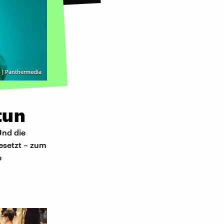
 | Panthermedia
tun
Und die
esetzt – zum
e