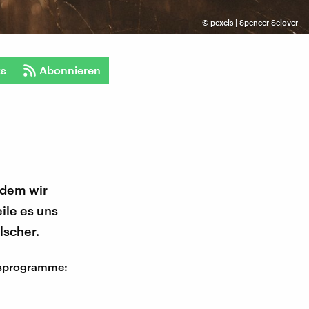
©
pexels | Spencer Selover
ts
Abonnieren
 dem wir
ile es uns
lscher.
tsprogramme: