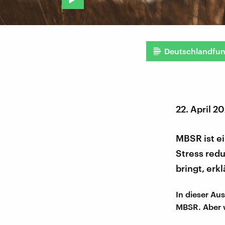
Deutschlandfu
22. April 2
MBSR ist e
Stress redu
bringt, er
In dieser A
MBSR. Aber w