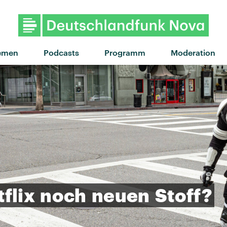
"Baby Kool" von Nothing Bu
emen
Podcasts
Programm
Moderation
flix
noch
neuen
Stoff?