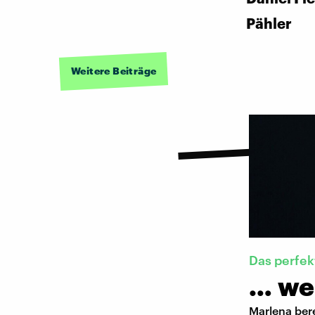
Pähler
Weitere Beiträge
Das perfe
… wen
Marlena bere