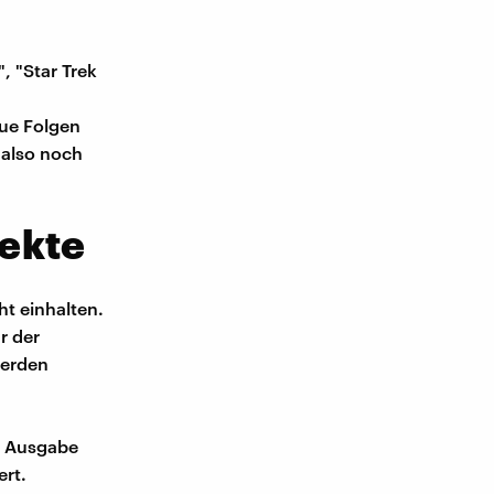
, "Star Trek
eue Folgen
 also noch
ekte
ht einhalten.
r der
werden
r Ausgabe
rt.