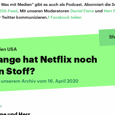
 Was mit Medien" gibt es auch als Podcast. Abonniert die
RSS-Feed
. Mit unseren Moderatoren
Daniel Fiene
und
Herr 
r Twitter kommunizieren.
f Facebook teilen
Sh
den USA
ange hat Netflix noch
 Stoff?
s unserem Archiv vom 16. April 2020
n:
ene und Herr