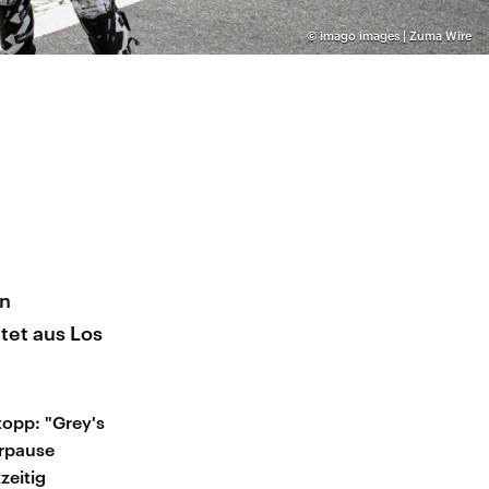
©
imago images | Zuma Wire
en
tet aus Los
topp: "Grey's
erpause
zeitig