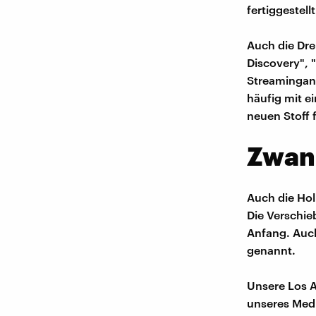
fertiggestell
Auch die Dre
Discovery", 
Streaminganb
häufig mit e
neuen Stoff 
Zwang
Auch die Hol
Die Verschi
Anfang. Auch
genannt.
Unsere Los A
unseres Medi