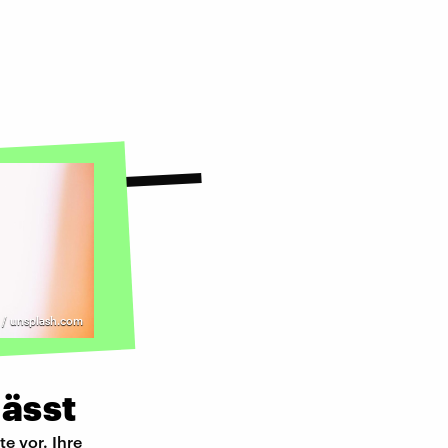
i / unsplash.com
lässt
e vor. Ihre