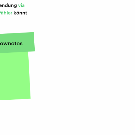
 Sendung
via
Pähler
könnt
ownotes