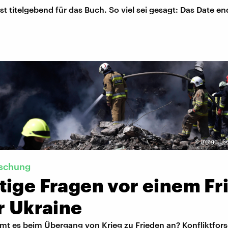
st titelgebend für das Buch. So viel sei gesagt: Das Date en
©
Imago | S
rschung
tige Fragen vor einem Fr
r Ukraine
t es beim Übergang von Krieg zu Frieden an? Konfliktfor