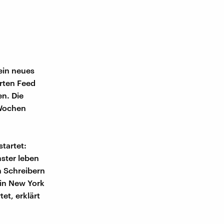
ein neues
erten Feed
n. Die
 Wochen
tartet:
nster leben
n Schreibern
 in New York
et, erklärt