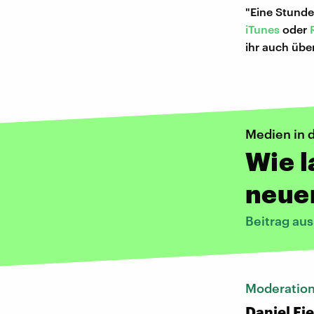
"Eine Stunde
iTunes
oder
ihr auch übe
Medien in 
Wie l
neuen
Beitrag au
Moderatio
Daniel Fi