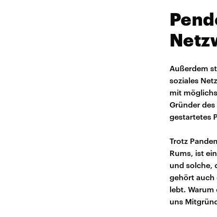
Pende
Netz
Außerdem st
soziales Net
mit möglich
Gründer des 
gestartetes P
Trotz Pandem
Rums, ist ei
und solche, 
gehört auch 
lebt. Warum d
uns Mitgründ