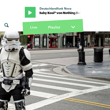
Deutschlandfunk Nova
t Thieves · "Baby Kool" von Nothing But Thieves · "Baby Kool" von 
Live
Playlist