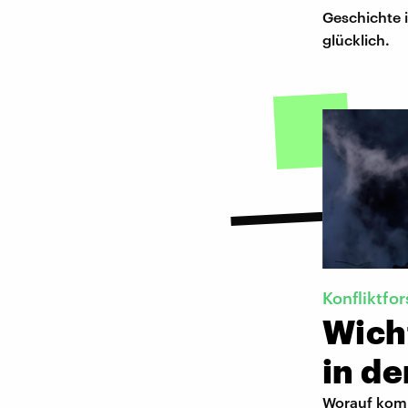
Geschichte i
glücklich.
Konfliktfo
Wich
in de
Worauf komm