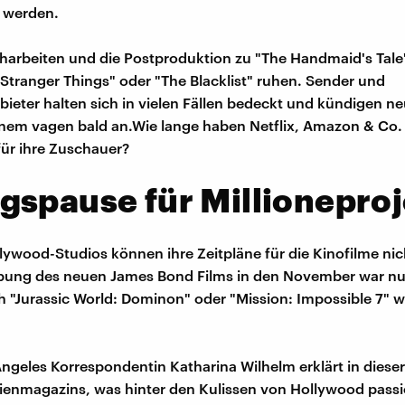
t werden.
harbeiten und die Postproduktion zu "The Handmaid's Tale"
"Stranger Things" oder "The Blacklist" ruhen. Sender und
ieter halten sich in vielen Fällen bedeckt und kündigen n
inem vagen bald an.Wie lange haben Netflix, Amazon & Co.
für ihre Zuschauer?
spause für Millioneproj
lywood-Studios können ihre Zeitpläne für die Kinofilme nic
ebung des neuen James Bond Films in den November war nu
 "Jurassic World: Dominon" oder "Mission: Impossible 7" 
ngeles Korrespondentin Katharina Wilhelm erklärt in diese
enmagazins, was hinter den Kulissen von Hollywood passie