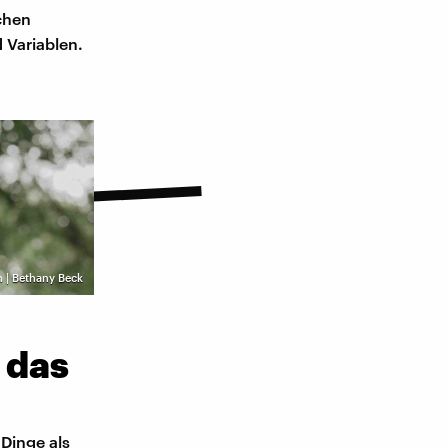
chen
 Variablen.
h | Bethany Beck
 das
Dinge als