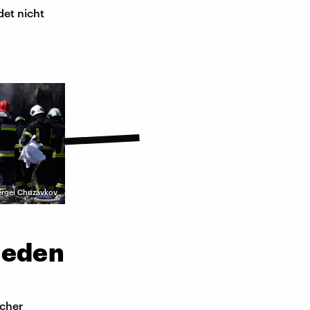
det nicht
ergei Chuzavkov
ieden
scher