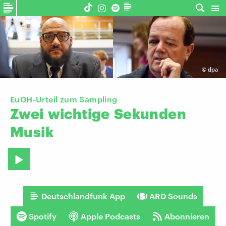
©
dpa
EuGH-Urteil zum Sampling
Zwei
wichtige
Sekunden
Musik
Deutschlandfunk App
ARD Sounds
Spotify
Apple Podcasts
Abonnieren