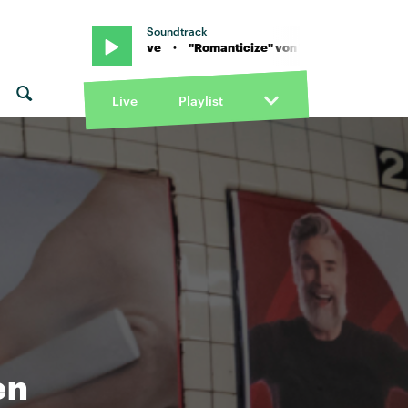
Soundtrack
dza & Jenevieve · "Romanticize" von Tkay Maidza & Jenevieve · "R
Live
Playlist
en