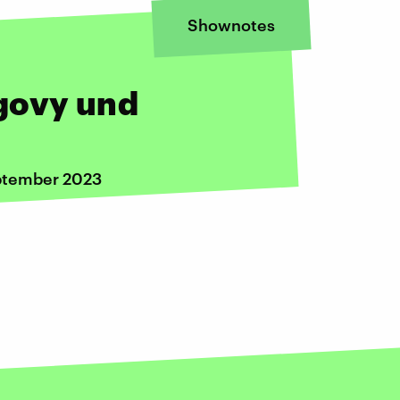
Shownotes
govy und
eptember 2023