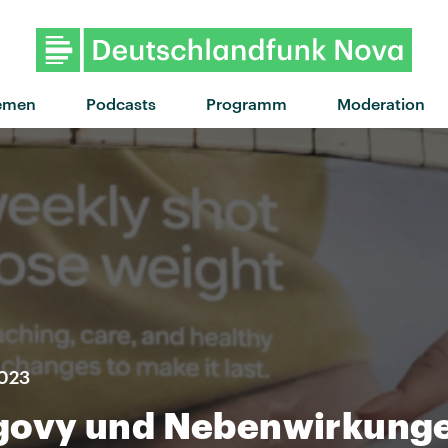
"Romanticize" von Tkay Mai
emen
Podcasts
Programm
Moderation
2023
govy und Nebenwirkung