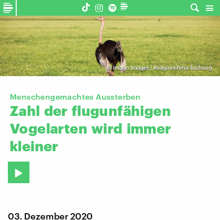
©
imago images | Imaginechina-Tuchong
Menschengemachtes Aussterben
Zahl
der
flugunfähigen
Vogelarten
wird
immer
kleiner
03. Dezember 2020