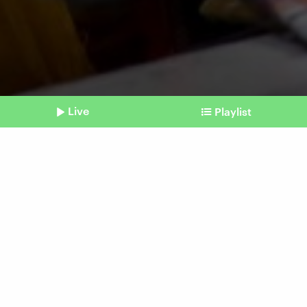
Live
Playlist
©
dpa | K M Asad
Shownotes
EU-Lieferkettengesetz
Große Unternehmen für
gesamte Lieferkette