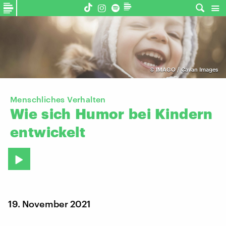
©
IMAGO / Cavan Images
Menschliches Verhalten
Wie
sich
Humor
bei
Kindern
entwickelt
19. November 2021