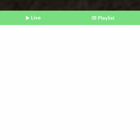
Live
Playlist
©
picture alliance / AnnaStills | Anna Tolipova (Symbolbild)
Shownotes
Mentale Gesundheit
Welche Form der
Psychotherapie ist die
richtige für mich?
Beitrag aus unserem Archiv vom 30. Juni 2025