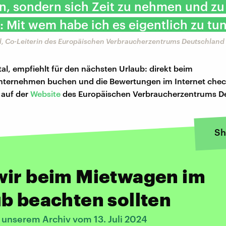
n, sondern sich Zeit zu nehmen und zu
 Mit wem habe ich es eigentlich zu tu
al, Co-Leiterin des Europäischen Verbraucherzentrums Deutschland
tal, empfiehlt für den nächsten Urlaub: direkt beim
ternehmen buchen und die Bewertungen im Internet chec
 auf der
Website
des Europäischen Verbraucherzentrums D
Sh
wir beim Mietwagen im
b beachten sollten
 unserem Archiv vom 13. Juli 2024