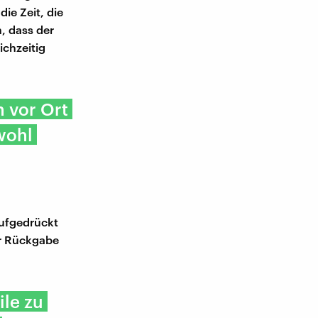
die Zeit, die
, dass der
ichzeitig
 vor Ort
wohl
ufgedrückt
er Rückgabe
ile zu