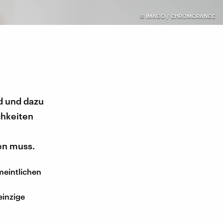
©
IMAGO / CHROMORANGE
d und dazu
chkeiten
en muss.
meintlichen
einzige