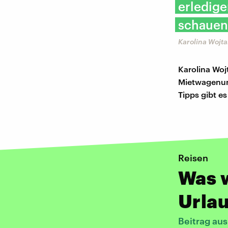
erledige
schauen:
Karolina Wojt
Karolina Woj
Mietwagenun
Tipps gibt es
Reisen
Was 
Urlau
Beitrag aus