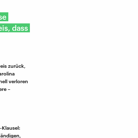
se
is, dass
eis zurück,
arolina
ell verloren
ere –
Klausel:
händigen,