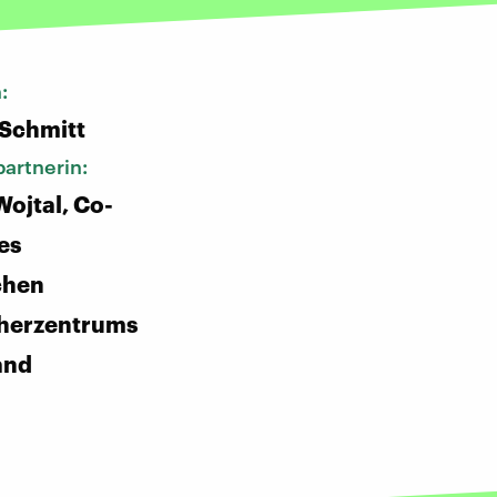
n:
 Schmitt
artnerin:
Wojtal, Co-
es
chen
herzentrums
and