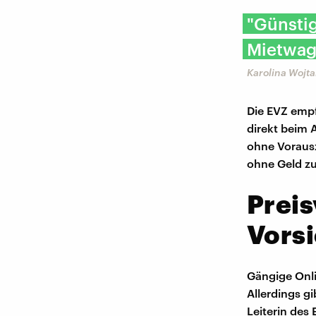
"Günstig
Mietwag
Karolina Wojt
Die EVZ empf
direkt beim 
ohne Vorausz
ohne Geld zu
Preis
Vorsi
Gängige Onli
Allerdings gi
Leiterin des 