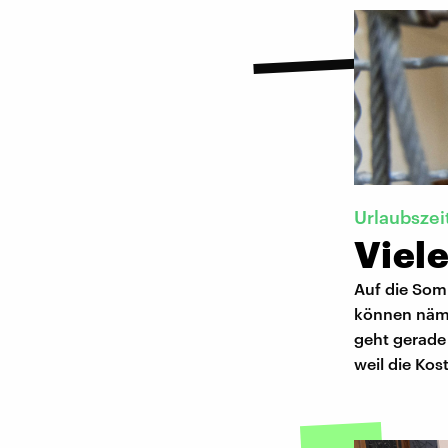
Urlaubszei
Viele
Auf die Somm
können näml
geht gerade 
weil die Kos