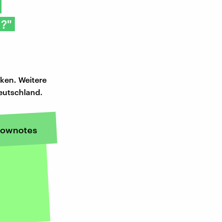
n?"
ken. Weitere
eutschland.
ownotes