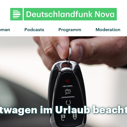
emen
Podcasts
Programm
Moderation
twagen
im
Urlaub
beach