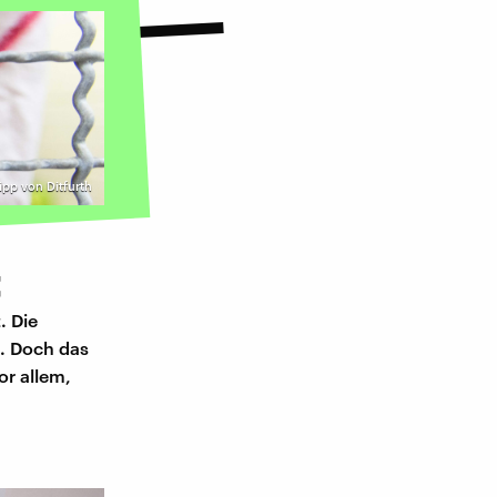
lipp von Ditfurth
t
. Die
. Doch das
or allem,