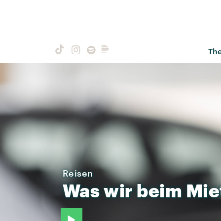
Th
Reisen
Was
wir
beim
Mie