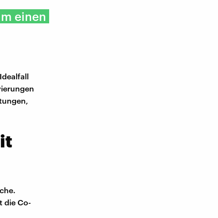
 um einen
dealfall
rvierungen
ätungen,
it
uche.
t die Co-