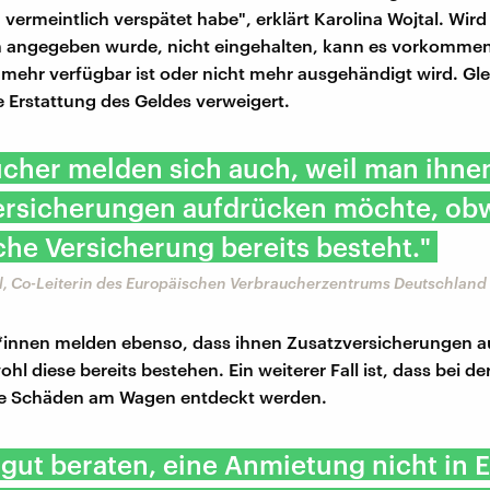
 vermeintlich verspätet habe", erklärt Karolina Wojtal. Wird 
 angegeben wurde, nicht eingehalten, kann es vorkommen
mehr verfügbar ist oder nicht mehr ausgehändigt wird. Gle
e Erstattung des Geldes verweigert.
cher melden sich auch, weil man ihnen
ersicherungen aufdrücken möchte, ob
che Versicherung bereits besteht."
al, Co-Leiterin des Europäischen Verbraucherzentrums Deutschland
*innen melden ebenso, dass ihnen Zusatzversicherungen a
hl diese bereits bestehen. Ein weiterer Fall ist, dass bei d
he Schäden am Wagen entdeckt werden.
 gut beraten, eine Anmietung nicht in E