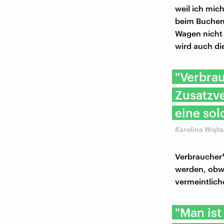
weil ich mich
beim Buchen
Wagen nicht 
wird auch di
"Verbrau
Zusatzv
eine sol
Karolina Wojt
Verbraucher
werden, obwo
vermeintlic
"Man ist