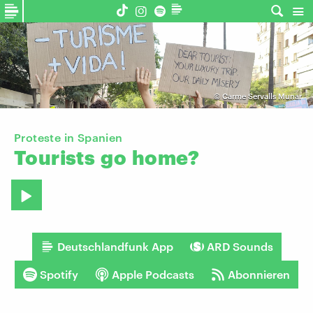
©
Carme Servalls Munar
Proteste in Spanien
Tourists
go
home?
Deutschlandfunk App
ARD Sounds
Spotify
Apple Podcasts
Abonnieren