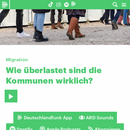
©
IMAGO / Sylvio Dittrich
Migration
Wie
überlastet
sind
die
Kommunen
wirklich?
Deutschlandfunk App
ARD Sounds
Spotify
Apple Podcasts
Abonnieren