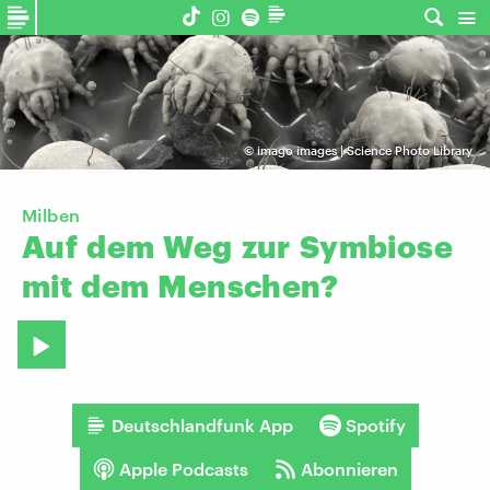
©
imago images | Science Photo Library
Milben
Auf
dem
Weg
zur
Symbiose
mit
dem
Menschen?
Deutschlandfunk App
Spotify
Apple Podcasts
Abonnieren