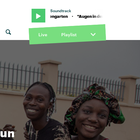
Soundtrack
silon & Blumengarten · "Augen in der Nacht" von Apsilon & Blumeng
Live
Playlist
bun