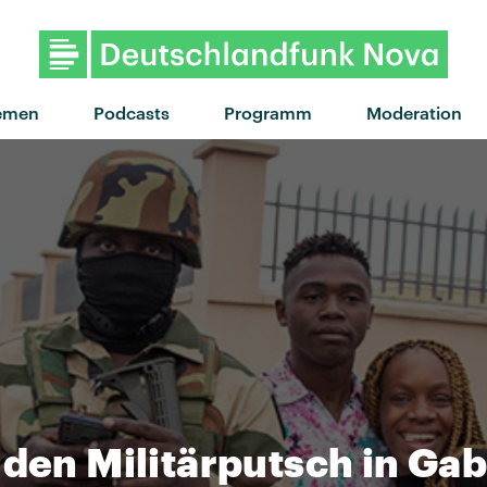
"Augen in der Nacht" von Ap
emen
Podcasts
Programm
Moderation
 den Militärputsch in Ga