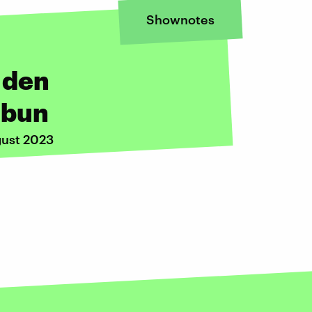
Shownotes
 den
abun
gust 2023