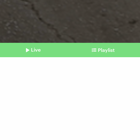
Live
Playlist
©
IMAGO | ABACAPRESS
Shownotes
Mobilisierung in der Ukraine
Landbevölkerung fühlt sich
benachteiligt