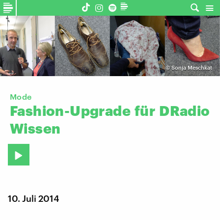
©
Sonja Meschkat
Mode
Fashion-Upgrade
für
DRadio
Wissen
10. Juli 2014