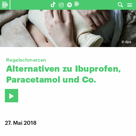
©
dpa
Regelschmerzen
Alternativen
zu
Ibuprofen,
Paracetamol
und
Co.
27. Mai 2018