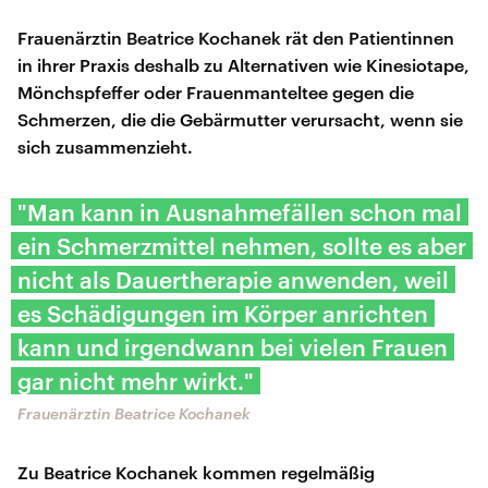
Frauenärztin Beatrice Kochanek rät den Patientinnen
in ihrer Praxis deshalb zu Alternativen wie Kinesiotape,
Mönchspfeffer oder Frauenmanteltee gegen die
Schmerzen, die die Gebärmutter verursacht, wenn sie
sich zusammenzieht.
"Man kann in Ausnahmefällen schon mal
ein Schmerzmittel nehmen, sollte es aber
nicht als Dauertherapie anwenden, weil
es Schädigungen im Körper anrichten
kann und irgendwann bei vielen Frauen
gar nicht mehr wirkt."
Frauenärztin Beatrice Kochanek
Zu Beatrice Kochanek kommen regelmäßig