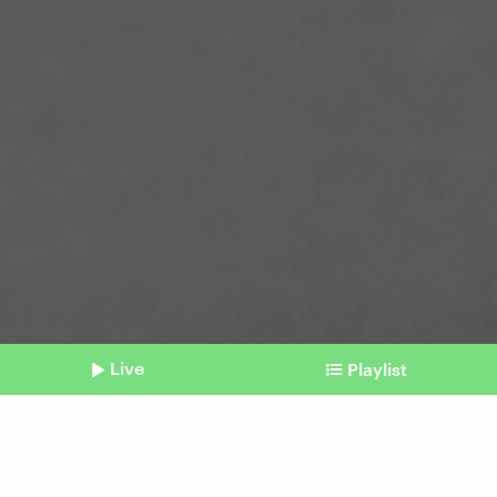
Live
Playlist
©
picture alliance/dpa | Jonas Walzberg