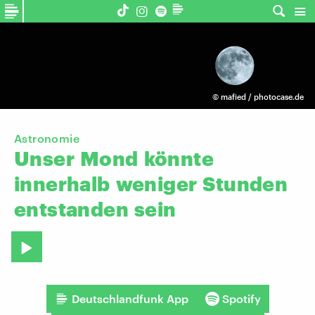
©
mafied / photocase.de
Astronomie
Unser
Mond
könnte
innerhalb
weniger
Stunden
entstanden
sein
Deutschlandfunk App
Spotify