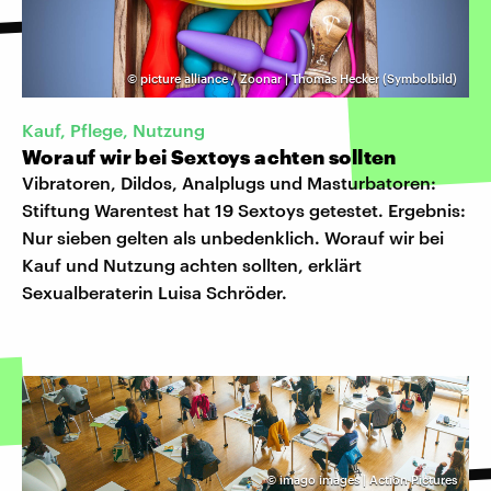
©
picture alliance / Zoonar | Thomas Hecker (Symbolbild)
Kauf, Pflege, Nutzung
Worauf wir bei Sextoys achten sollten
Vibratoren, Dildos, Analplugs und Masturbatoren:
Stiftung Warentest hat 19 Sextoys getestet. Ergebnis:
Nur sieben gelten als unbedenklich. Worauf wir bei
Kauf und Nutzung achten sollten, erklärt
Sexualberaterin Luisa Schröder.
©
imago images | Action Pictures