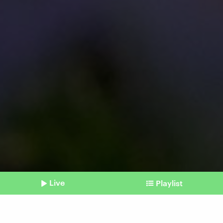
Live
Playlist
©
picture alliance/dpa | Sven Hoppe