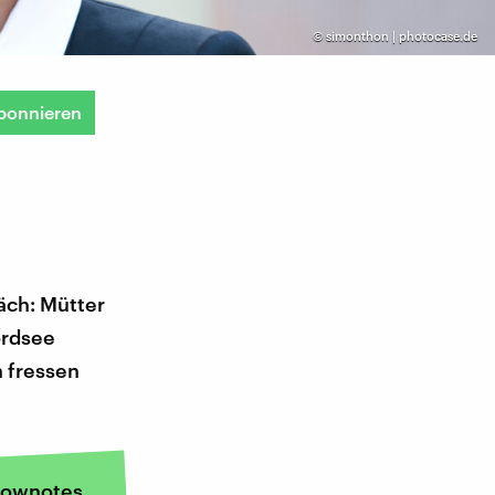
©
simonthon | photocase.de
bonnieren
äch: Mütter
ordsee
n fressen
ownotes