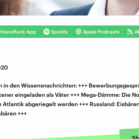
chlandfunk App
Spotify
Apple Podcasts
A
020
 in den Wissensnachrichten: +++ Bewerbungsgespr
tener eingeladen als Väter +++ Mega-Dämme: Die N
 Atlantik abgeriegelt werden +++ Russland: Eisbäre
sbären +++
Sh