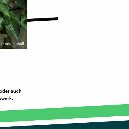
©
Esra Rotthoff
 oder auch
gswerk.