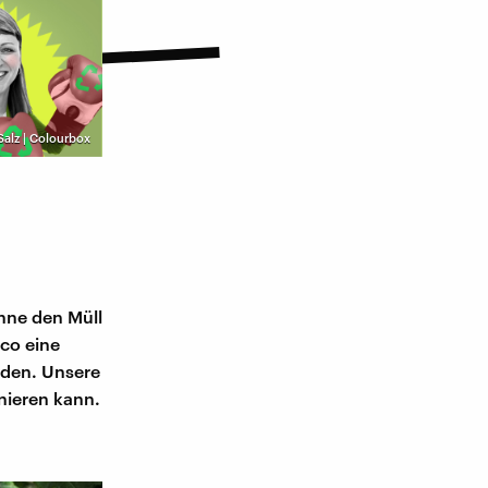
Salz | Colourbox
ohne den Müll
co eine
rden. Unsere
nieren kann.