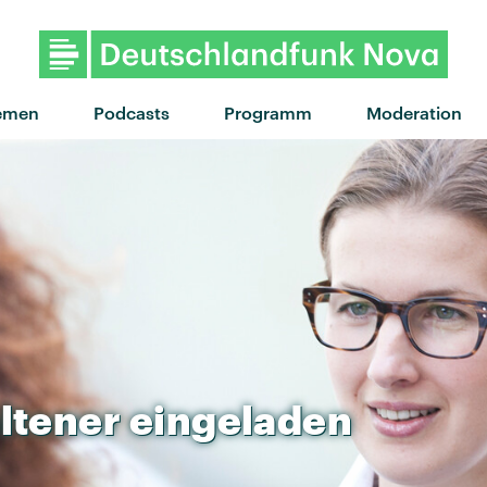
"So tell me" von Nia 
emen
Podcasts
Programm
Moderation
ltener
eingeladen