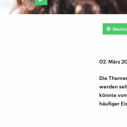
Deuts
02. März 2
Die Themen
werden sel
könnte vom
häufiger Ei