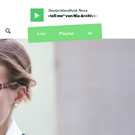
Deutschlandfunk Nova
Archives · "So tell me" von Nia Archives · "So tell me" von Nia Arch
Live
Playlist