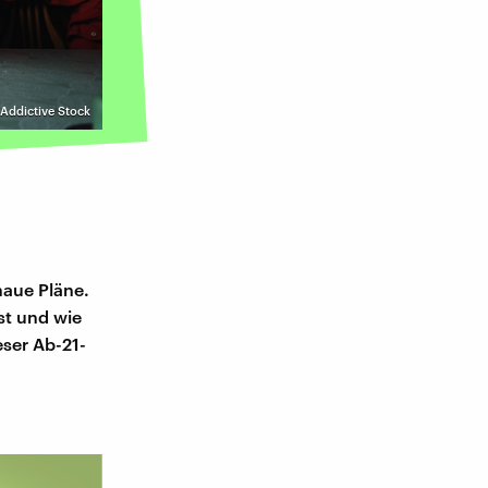
Addictive Stock
naue Pläne.
st und wie
eser Ab-21-