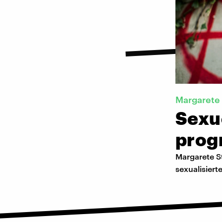
Margarete
Sexue
prog
Margarete St
sexualisiert