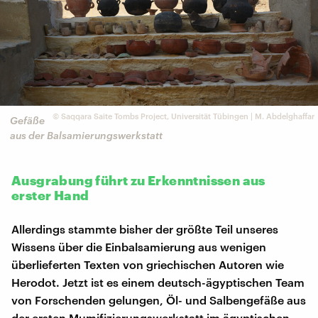
©
Saqqara Saite Tombs Project, Universität Tübingen | M. Abdelghaffar
Gefäße
aus der Balsamierungswerkstatt
Ausgrabung führt zu Erkenntnissen aus
erster Hand
Allerdings stammte bisher der größte Teil unseres
Wissens über die Einbalsamierung aus wenigen
überlieferten Texten von griechischen Autoren wie
Herodot. Jetzt ist es einem deutsch-ägyptischen Team
von Forschenden gelungen, Öl- und Salbengefäße aus
der ersten Mumifizierungswerkstatt im ägyptischen