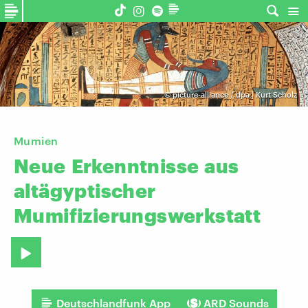
©
picture-alliance / dpa | Kurt Scholz
Mumien
Neue
Erkenntnisse
aus
altägyptischer
Mumifizierungswerkstatt
Deutschlandfunk App
ARD Sounds