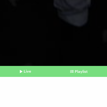
Live
Playlist
©
picture alliance / ASSOCIATED PRESS | Channi Anand
Shownotes