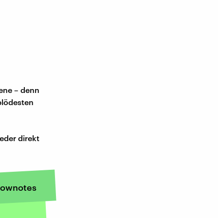
iene – denn
blödesten
ieder direkt
ownotes