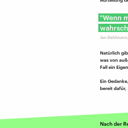
"Wenn m
wahrsche
Jan Dahlmann,
Natürlich gi
was von auße
Fall ein Eig
Ein Gedanke, 
bereit dafür
Nach der R