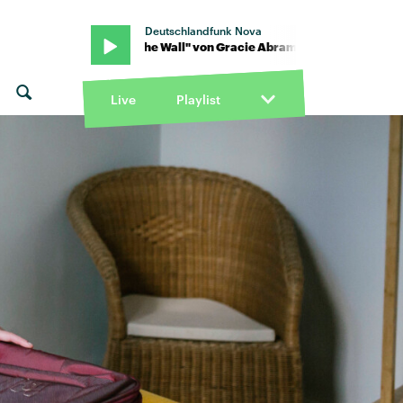
Deutschlandfunk Nova
rams · "Hit the Wall" von Gracie Abrams · "Hit the Wall" von Gracie
Live
Playlist