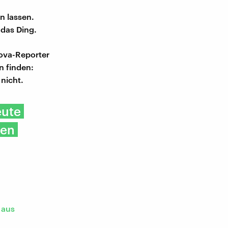
n lassen.
 das Ding.
Nova-Reporter
n finden:
nicht.
eute
ren
 aus