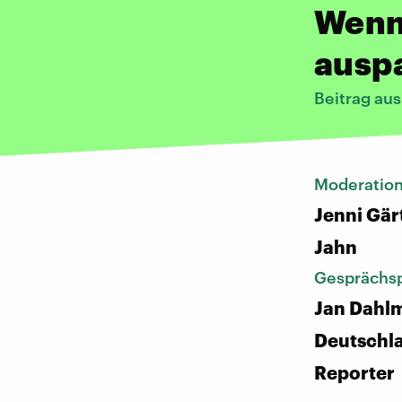
Wenn 
ausp
Beitrag au
Moderatio
Jenni Gär
Jahn
Gesprächsp
Jan Dahl
Deutschl
Reporter