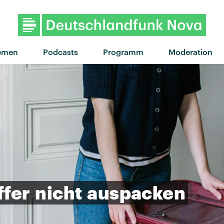
"Hit the Wall" von Gracie Ab
emen
Podcasts
Programm
Moderation
ffer
nicht
auspacken