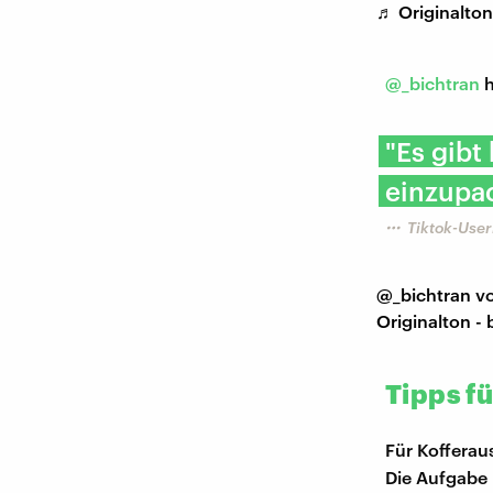
♬ Originalton 
@_bichtran
h
"Es gibt
einzupa
Tiktok-User
@_bichtran
vo
Originalton - 
Tipps f
Für Kofferau
Die Aufgabe 