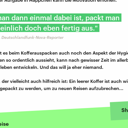
an dann einmal dabei ist, packt man
inlich doch eben fertig aus."
 Deutschlandfunk-Nova-Reporter
bt es beim Kofferauspacken auch noch den Aspekt der Hyg
n so ordentlich aussieht, kann nach gewisser Zeit im aller
enleben entwickeln. Und das will ja eher niemand.
der vielleicht auch hilfreich ist: Ein leerer Koffer ist auch w
, gepackt zu werden, um zu neuen Reisen aufzubrechen...
Sh
eise