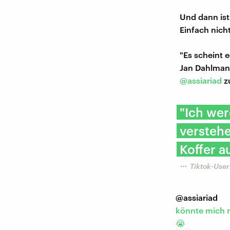
Und dann ist
Einfach nich
"Es scheint 
Jan Dahlmann
@assiariad
zu
"Ich we
verstehe
Koffer a
Tiktok-User
@assiariad
könnte mich n
😭