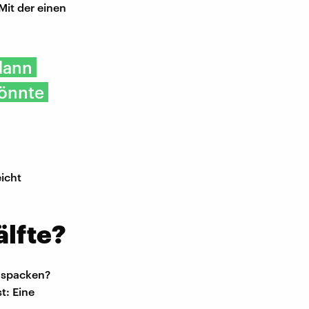
 Mit der einen
dann
könnte
icht
älfte?
auspacken?
t: Eine