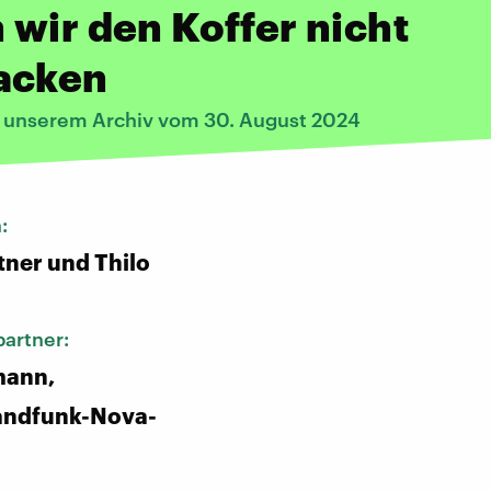
wir den Koffer nicht
acken
s unserem Archiv vom 30. August 2024
n:
tner und Thilo
artner:
mann,
andfunk-Nova-