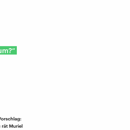
rum?“
Vorschlag:
rät Muriel