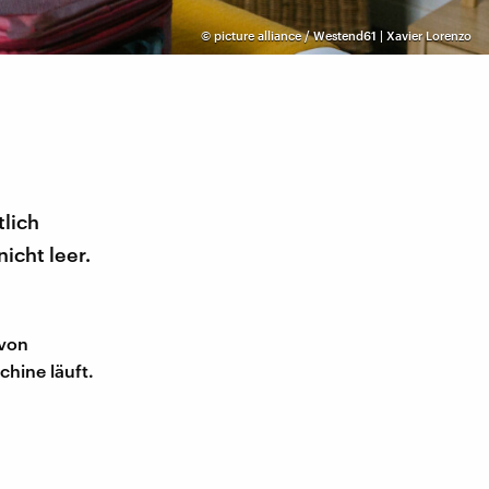
©
picture alliance / Westend61 | Xavier Lorenzo
lich
icht leer.
 von
hine läuft.