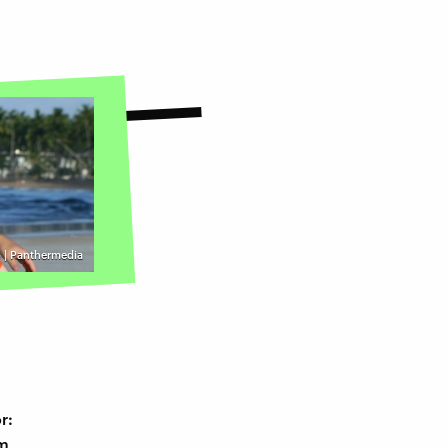
 | Panthermedia
r:
em