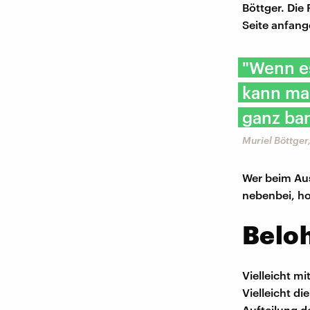
Böttger. Die 
Seite anfang
"Wenn e
kann man
ganz ban
Muriel Böttger
Wer beim Aus
nebenbei, ho
Beloh
Vielleicht m
Vielleicht di
Aufteilung d