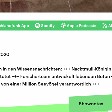
chlandfunk App
Spotify
Apple Podcasts
A
 2020
 in den Wissensnachrichten: +++ Nacktmull-Königin 
etötet +++ Forscherteam entwickelt lebenden Beton 
 von einer Million Seevögel verantwortlich +++
Shownotes