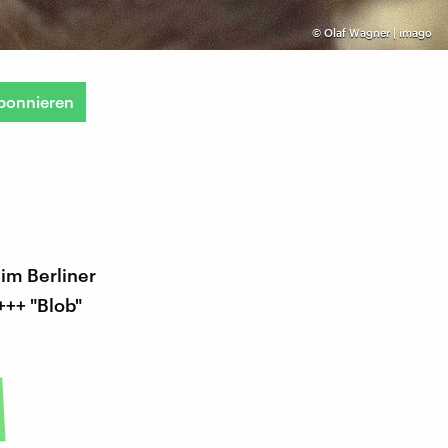
©
Olaf Wagner | imago
bonnieren
im Berliner
+++ "Blob"