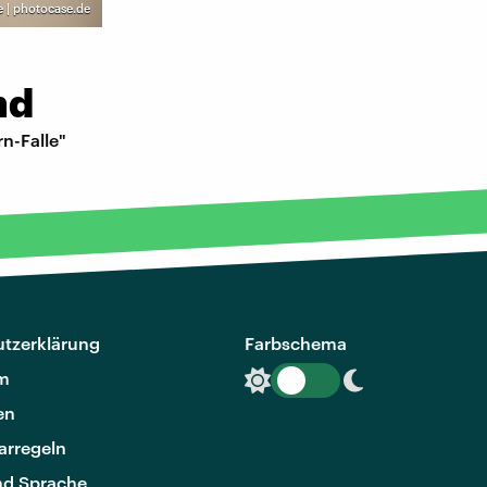
e | photocase.de
nd
rn-Falle"
tzerklärung
Farbschema
m
en
rregeln
nd Sprache