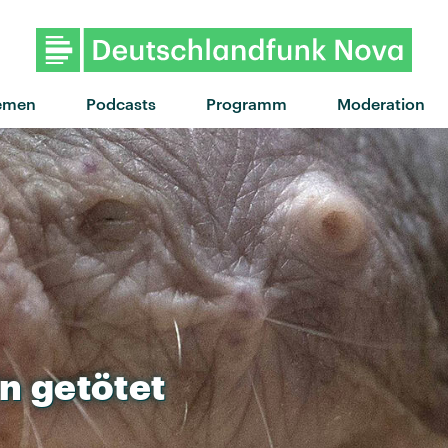
"Water The Flowers" von Claire Rosinkra
emen
Podcasts
Programm
Moderation
in
getötet