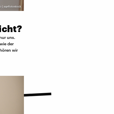
 | agefotostock
icht?
nur uns.
wie der
hören wir