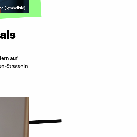
an (Symbolbild)
als
dern auf
en-Strategin