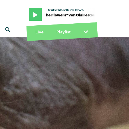
Deutschlandfunk Nova
nz · "Water The Flowers" von Claire Rosinkranz · "Water The Flowe
Live
Playlist