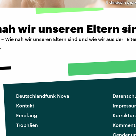
©
christophe papk
ah wir unseren Eltern si
 – Wie nah wir unseren Eltern sind und wie wir aus der "Elte
.
Deutschlandfunk Nova
Datenschu
Kontakt
Impressu
Empfang
Korrektur
Trophäen
Kommenta
Gender u