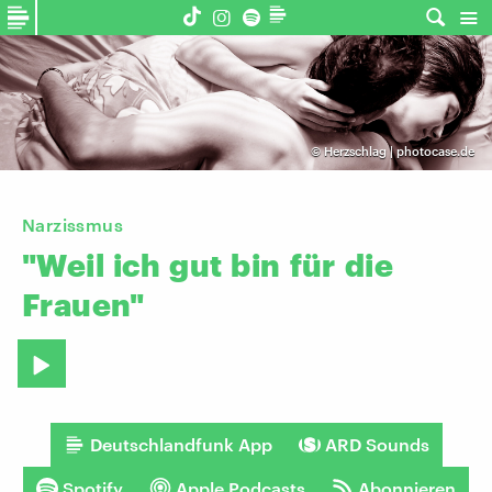
©
Herzschlag | photocase.de
Narzissmus
"Weil
ich
gut
bin
für
die
Frauen"
Deutschlandfunk App
ARD Sounds
Spotify
Apple Podcasts
Abonnieren