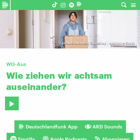
©
picture alliance / Shotshop | Addictive Stock
WG-Aus
Wie
ziehen
wir
achtsam
auseinander?
Deutschlandfunk App
ARD Sounds
Spotify
Apple Podcasts
Abonnieren