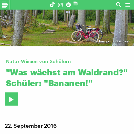
©
Imago | blickwinkel
Natur-Wissen von Schülern
"Was
wächst
am
Waldrand?"
Schüler:
"Bananen!"
22. September 2016