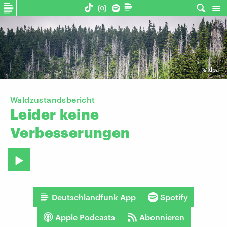
©
dpa
Waldzustandsbericht
Leider
keine
Verbesserungen
Deutschlandfunk App
Spotify
Apple Podcasts
Abonnieren