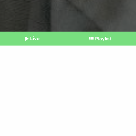
Live
Playlist
©
Pexels/Porapak Apichodilok
Shownotes
Neues Feature
Apple arbeitet an besserem
Diebstahlschutz
Beitrag aus unserem Archiv vom 14.