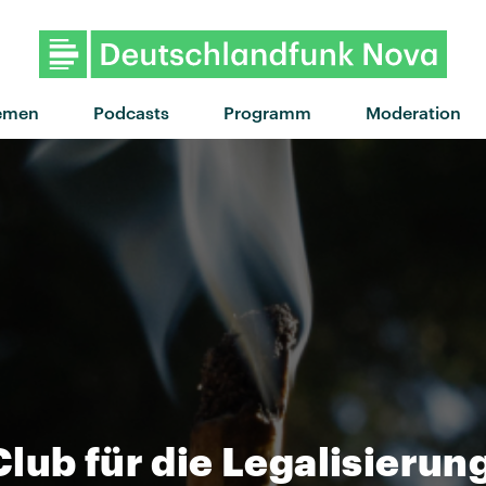
"Jona Vark" von Gypsy &
emen
Podcasts
Programm
Moderation
lub für die Legalisierung