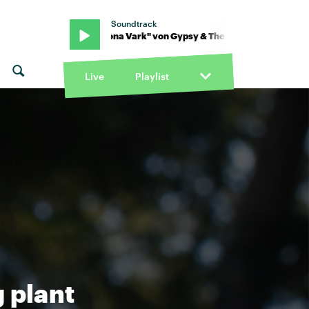
Soundtrack
 The Cat · "Jona Vark" von Gypsy & The Cat · "Jona Vark" von Gyps
Live
Playlist
 plant