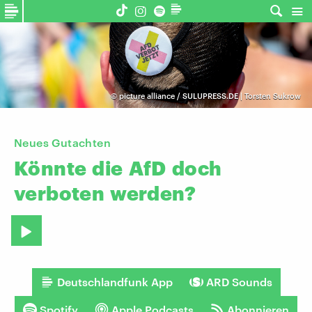
©
picture alliance / SULUPRESS.DE | Torsten Sukrow
Neues Gutachten
Könnte
die
AfD
doch
verboten
werden?
Deutschlandfunk App
ARD Sounds
Spotify
Apple Podcasts
Abonnieren