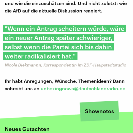
und wie die einzuschätzen sind. Und nicht zuletzt: wie
die AfD auf die aktuelle Diskussion reagiert.
"Wenn ein Antrag scheitern würde, wäre
ein neuer Antrag später schwieriger,
selbst wenn die Partei sich bis dahin
weiter radikalisiert hat."
Nicole Diekmannn, Korrespondentin im ZDF-Haupstadtstudio
Ihr habt Anregungen, Wünsche, Themenideen? Dann
schreibt uns an
unboxingnews@deutschlandradio.de
Shownotes
Neues Gutachten