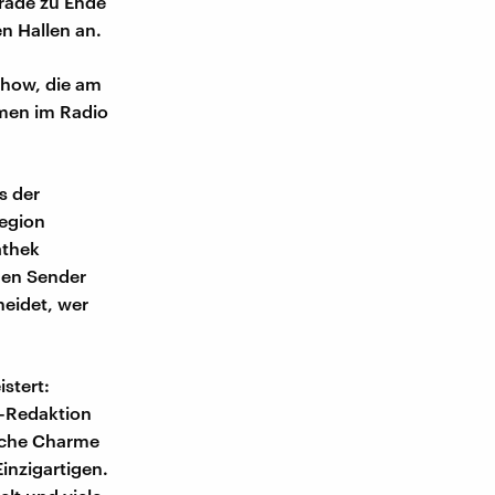
erade zu Ende
en Hallen an.
how, die am
mmen im Radio
s der
Region
athek
nden Sender
heidet, wer
stert:
E-Redaktion
liche Charme
inzigartigen.