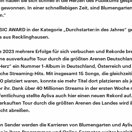
eln haben sie sich schnell in die Herzen des Publikums gespi
h gewonnen. In einer schnelllebigen Zeit, sind Blumengar
n.“
C AWARD in der Kategorie „Durchstarter:in des Jahres“ g
va aus Recklinghausen.
e 2023 mehrere Erfolge für sich verbuchen und Rekorde b
eine ausverkaufte Tour durch die größten Arenen Deutschlan
Herz“ ein Nummer 1-Album in Deutschland, Österreich und
iche Streaming-Hits. Mit insgesamt 15 Songs, die gleichzeit
 platziert waren, konnte sie mehr Titel dort platzieren als 
or ihr. Dank über 40 Millionen Streams in der ersten Woche
entlichung stellte Ayliva auch hier einen neuen Rekord auf.
erkauften Tour durch die größten Arenen des Landes wird ih
cht abreißen.
ten Sender werden die Karrieren von Blumengarten und Ayli
r in ihren Programmen und Online-Formaten weiter beglei