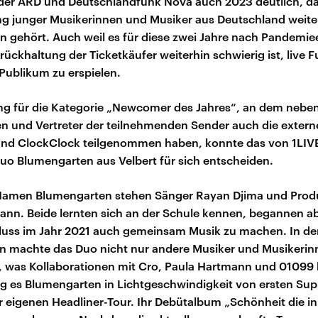
er ARD und Deutschlandfunk Nova auch 2023 deutlich, da
g junger Musikerinnen und Musiker aus Deutschland weiter
 gehört. Auch weil es für diese zwei Jahre nach Pandemie
rückhaltung der Ticketkäufer weiterhin schwierig ist, live F
 Publikum zu erspielen.
ng für die Kategorie „Newcomer des Jahres“, an dem nebe
en und Vertreter der teilnehmenden Sender auch die extern
 und ClockClock teilgenommen haben, konnte das von 1LIV
uo Blumengarten aus Velbert für sich entscheiden.
Namen Blumengarten stehen Sänger Rayan Djima und Prod
nn. Beide lernten sich an der Schule kennen, begannen ab
uss im Jahr 2021 auch gemeinsam Musik zu machen. In den
n machte das Duo nicht nur andere Musiker und Musikerinn
 was Kollaborationen mit Cro, Paula Hartmann und 01099
ng es Blumengarten in Lichtgeschwindigkeit von ersten Sup
ur eigenen Headliner-Tour. Ihr Debütalbum „Schönheit die 