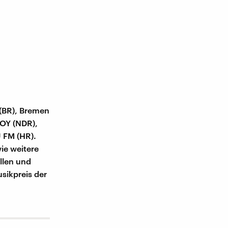
(BR), Bremen
JOY (NDR),
 FM (HR).
ie weitere
llen und
sikpreis der