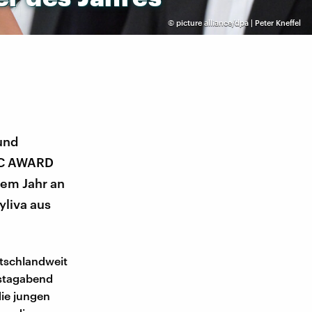
©
picture alliance/dpa | Peter Kneffel
und
IC AWARD
sem Jahr an
yliva aus
tschlandweit
rstagabend
ie jungen