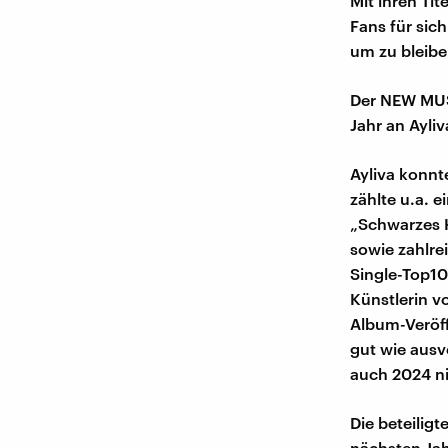
Mit ihren Tit
Fans für sic
um zu bleibe
Der NEW MUSI
Jahr an Ayli
Ayliva konnt
zählte u.a. 
„Schwarzes 
sowie zahlre
Single-Top100
Künstlerin v
Album-Veröff
gut wie ausv
auch 2024 ni
Die beteilig
nächsten Jah