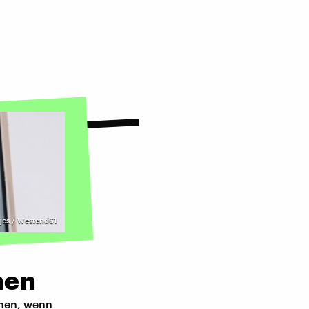
ges / Westend61
hen
nnen, wenn