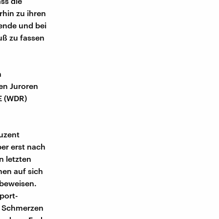
ss die
hin zu ihren
ende und bei
uß zu fassen
n
en Juroren
E (WDR)
uzent
er erst nach
 letzten
en auf sich
 beweisen.
port-
in Schmerzen