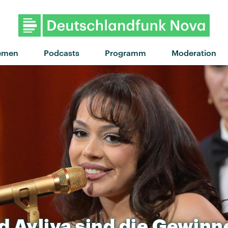
"Without Me" von Eminem ·
emen
Podcasts
Programm
Moderation
d
Ayliva
sind
die
Gewinn