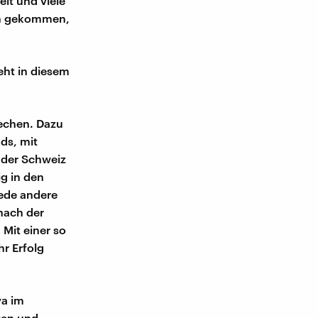
elt und viele
ten gekommen,
eht in diesem
rechen. Dazu
ds, mit
 der Schweiz
ig in den
jede andere
 nach der
 Mit einer so
r Erfolg
va im
ten und