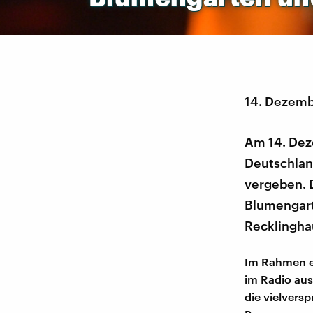
14. Dezem
Am 14. Dez
Deutschla
vergeben. D
Blumengarte
Recklingha
Im Rahmen ei
im Radio aus
die vielver