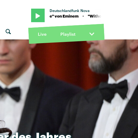
Deutschlandfunk Nova
 "Without Me" von Eminem · "Without Me" von Eminem
Live
Playlist
er
des
Jahres