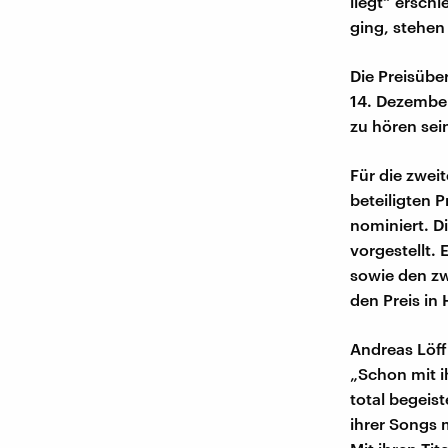
liegt“ ersch
ging, stehen
Die Preisüb
14. Dezember
zu hören sei
Für die zwei
beteiligten 
nominiert. D
vorgestellt.
sowie den zw
den Preis in
Andreas Löff
„Schon mit i
total begeis
ihrer Songs 