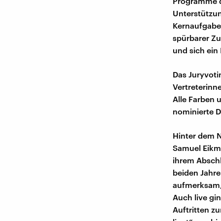
Programme d
Unterstützun
Kernaufgaben
spürbarer Zu
und sich ein
Das Juryvoti
Vertreterinn
Alle Farben
nominierte D
Hinter dem 
Samuel Eikma
ihrem Abschl
beiden Jahre
aufmerksam,
Auch live gi
Auftritten z