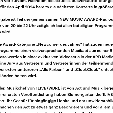
ien vor kurzem. Nachdem die aktuelle, ausverkaufte Tour g
 für den April 2024 bereits die nächsten Konzerte in größer
ergabe ist Teil der gemeinsamen NEW MUSIC AWARD-Radios
 von 20 bis 22 Uhr zeitgleich bei allen beteiligten Progra
n wird.
te Award-Kategorie „Newcomer des Jahres“ hat zudem jede
Programme einen vielversprechenden Musikact aus seiner 
iese werden in einer exklusiven Videoserie in der ARD Medi
 Eine Jury aus Vertretern und Vertreterinnen der teilnehme
ei externen Juroren „Alle Farben“ und „ClockClock“ entsc
 Händen halten wird.
ler, Musikchef von 1LIVE (WDR), ist von Act und Musik begei
hrer ersten Veröffentlichung haben Blumengarten die 1LIV
tert. Ihr Gespür für eingängige Hooks und der unwidersteh
machen den Act zu etwas ganz Besonderem und vor allem E