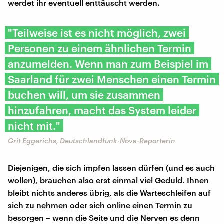
werdet ihr eventuell enttäuscht werden.
"Teilweise ist es nicht möglich, zwei
Personen zu einem ähnlichen Termin
anzumelden. Wenn man zum Beispiel im
Saarland für zwei Menschen einen Termin
buchen will, um sie zusammen
hinzufahren, macht das System leider
nicht mit."
Grit Eggerichs, Deutschlandfunk-Nova-Reporterin
Diejenigen, die sich impfen lassen dürfen (und es auch
wollen), brauchen also erst einmal viel Geduld. Ihnen
bleibt nichts anderes übrig, als die Warteschleifen auf
sich zu nehmen oder sich online einen Termin zu
besorgen – wenn die Seite und die Nerven es denn